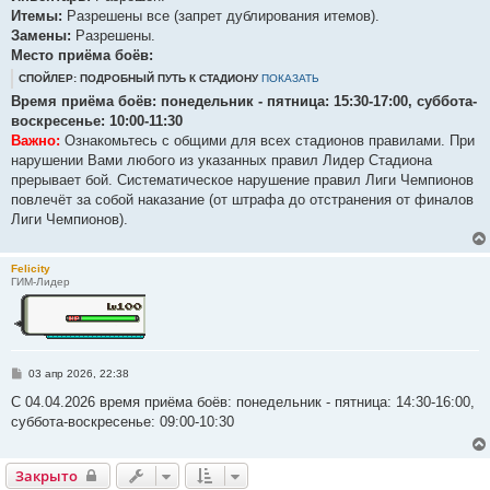
е
Итемы:
Разрешены все (запрет дублирования итемов).
Замены:
Разрешены.
Место приёма боёв:
СПОЙЛЕР: ПОДРОБНЫЙ ПУТЬ К СТАДИОНУ
ПОКАЗАТЬ
Время приёма боёв: понедельник - пятница: 15:30-17:00, суббота-
воскресенье: 10:00-11:30
Важно:
Ознакомьтесь с общими для всех стадионов правилами. При
нарушении Вами любого из указанных правил Лидер Стадиона
прерывает бой. Систематическое нарушение правил Лиги Чемпионов
повлечёт за собой наказание (от штрафа до отстранения от финалов
Лиги Чемпионов).
Felicity
ГИМ-Лидер
С
03 апр 2026, 22:38
о
о
С 04.04.2026 время приёма боёв: понедельник - пятница: 14:30-16:00,
б
суббота-воскресенье: 09:00-10:30
щ
е
н
и
Закрыто
е