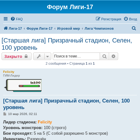
Форум Лиги-17
FAQ
Регистрация
Вход
П
Лига-17
Форум Лиги-17
Игровой мир
Лига Чемпионов
о
[Старшая лига] Призрачный стадион, Селен,
и
100 уровень
с
Поиск
Расширенн
Закрыто
к
2 сообщения • Страница
1
из
1
Felicity
ГИМ-Лидер
[Старшая лига] Призрачный стадион, Селен, 100
уровень
С
10 мар 2026, 02:11
о
о
Лидер стадиона:
Felicity
б
Уровень монстров:
100 (строго)
щ
е
Бои проходят:
5 на 5 (С собой разрешено 5 монстров)
н
Инвентарь:
Разрешён.
и