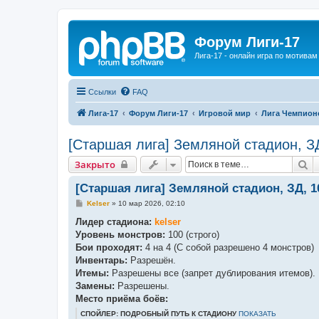
Форум Лиги-17
Лига-17 - онлайн игра по мотива
Ссылки
FAQ
Лига-17
Форум Лиги-17
Игровой мир
Лига Чемпион
[Старшая лига] Земляной стадион, З
П
Закрыто
[Старшая лига] Земляной стадион, ЗД, 1
С
Kelser
»
10 мар 2026, 02:10
о
о
Лидер стадиона:
kelser
б
Уровень монстров:
100 (строго)
щ
е
Бои проходят:
4 на 4 (С собой разрешено 4 монстров)
н
Инвентарь:
Разрешён.
и
е
Итемы:
Разрешены все (запрет дублирования итемов).
Замены:
Разрешены.
Место приёма боёв:
СПОЙЛЕР: ПОДРОБНЫЙ ПУТЬ К СТАДИОНУ
ПОКАЗАТЬ