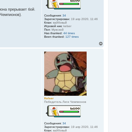
она прерывает бой.
 Чемпионов).
Сообщения:
34
Зарегистрирован:
19 апр 2020, 11:46
Клан:
вайбовый
Игровой ник:
kеlser
Пол:
Мужской
Has thanked:
44 times
Been thanked:
127 times
В
е
р
н
у
т
ь
с
я
к
н
а
ч
а
Kelser
л
Победитель Лиги Чемпионов
у
Сообщения:
34
Зарегистрирован:
19 апр 2020, 11:46
Клан:
вайбовый