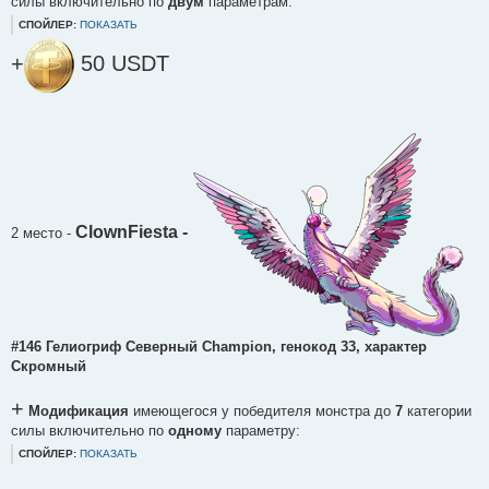
силы включительно по
двум
параметрам:
СПОЙЛЕР:
ПОКАЗАТЬ
+
50 USDT
ClownFiesta -
2 место
-
#146 Гелиогриф Северный Champion, генокод 33, характер
Cкромный
+
Модификация
имеющегося у победителя монстра до
7
категории
силы включительно по
одному
параметру:
СПОЙЛЕР:
ПОКАЗАТЬ