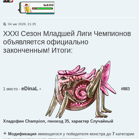
С
04 авг 2026, 21:35
о
XXXI Сезон Младшей Лиги Чемпионов
о
б
щ
объявляется официально
е
н
законченным! Итоги:
и
е
eDinaL -
1 место
-
#883
Хладофин Champion, генокод 35, характер Случайный
+
Модификация
имеющегося у победителя монстра до
7
категории