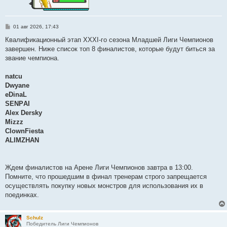
С
01 авг 2026, 17:43
о
о
Квалификационный этап XXXI-го сезона Младшей Лиги Чемпионов
б
завершен. Ниже список топ 8 финалистов, которые будут биться за
щ
е
звание чемпиона.
н
и
е
natcu
Dwyane
eDinaL
SЕNPАI
Alex Dersky
Mizzz
ClownFiesta
ALIMZHAN
Ждем финалистов на Арене Лиги Чемпионов завтра в 13:00.
Помните, что прошедшим в финал тренерам строго запрещается
осуществлять покупку новых монстров для использования их в
поединках.
Schulz
Победитель Лиги Чемпионов