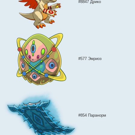
#8847 Дрико
#577 Эмриоз
#854 Паранорм