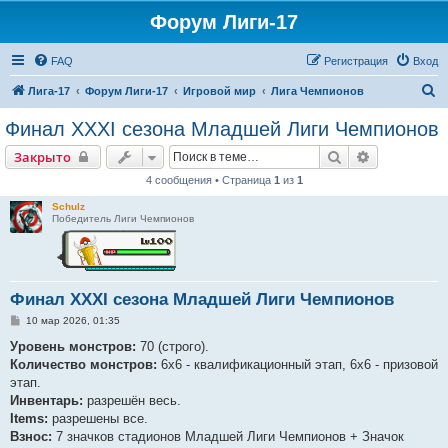
Форум Лиги-17
FAQ
Регистрация
Вход
П
Лига-17
Форум Лиги-17
Игровой мир
Лига Чемпионов
о
Финал XXXI сезона Младшей Лиги Чемпионов
и
Поиск
Расширенн
Закрыто
с
4 сообщения • Страница
1
из
1
к
Schulz
Победитель Лиги Чемпионов
Финал XXXI сезона Младшей Лиги Чемпионов
С
10 мар 2026, 01:35
о
о
Уровень монстров:
70 (строго).
б
Количество монстров:
6х6 - квалификационный этап, 6х6 - призовой
щ
е
этап.
н
Инвентарь:
разрешён весь.
и
е
Items:
разрешены все.
Взнос:
7 значков стадионов Младшей Лиги Чемпионов + Значок