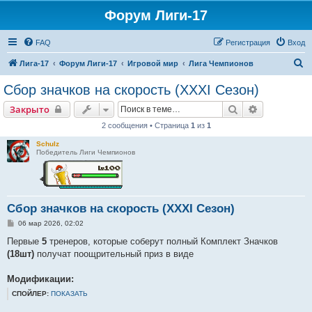
Форум Лиги-17
FAQ
Регистрация
Вход
П
Лига-17
Форум Лиги-17
Игровой мир
Лига Чемпионов
о
Сбор значков на скорость (XXХI Сезон)
и
Поиск
Расширенн
Закрыто
с
2 сообщения • Страница
1
из
1
к
Schulz
Победитель Лиги Чемпионов
Сбор значков на скорость (XXХI Сезон)
С
06 мар 2026, 02:02
о
о
Первые
5
тренеров, которые соберут полный Комплект Значков
б
(18шт)
получат поощрительный приз в виде
щ
е
н
Модификации:
и
е
СПОЙЛЕР:
ПОКАЗАТЬ