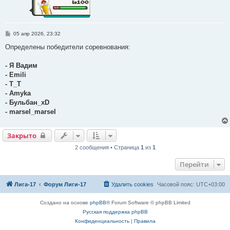
С
05 апр 2026, 23:32
о
о
Определены победители соревнования:
б
щ
е
- Я Вадим
н
- Emili
и
е
- T_T
- Amyka
- Бульбан_xD
- marsel_marsel
Закрыто
2 сообщения • Страница
1
из
1
Перейти
Лига-17
Форум Лиги-17
Удалить cookies
Часовой пояс:
UTC+03:00
Создано на основе
phpBB
® Forum Software © phpBB Limited
Русская поддержка phpBB
Конфиденциальность
|
Правила