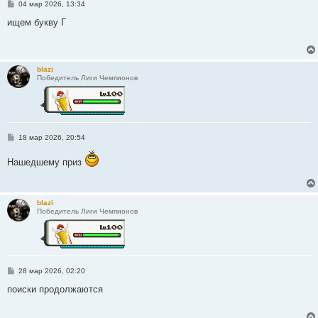
С
04 мар 2026, 13:34
о
о
ищем букву Г
б
щ
е
н
и
blazi
е
Победитель Лиги Чемпионов
С
18 мар 2026, 20:54
о
о
Нашедшему приз
б
щ
е
н
и
blazi
е
Победитель Лиги Чемпионов
С
28 мар 2026, 02:20
о
о
поиски продолжаются
б
щ
е