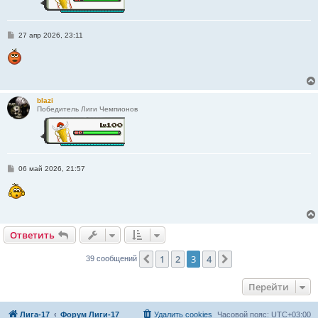
С
27 апр 2026, 23:11
о
о
б
щ
е
н
и
blazi
е
Победитель Лиги Чемпионов
С
06 май 2026, 21:57
о
о
б
щ
е
н
и
Ответить
е
1
2
3
4
Пред.
След.
39 сообщений
Перейти
Лига-17
Форум Лиги-17
Удалить cookies
Часовой пояс:
UTC+03:00