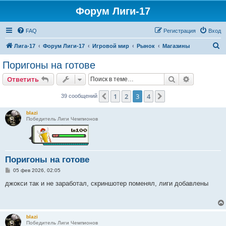
Форум Лиги-17
FAQ
Регистрация
Вход
П
Лига-17
Форум Лиги-17
Игровой мир
Рынок
Магазины
о
Поригоны на готове
и
Поиск
Расширен
Ответить
с
к
1
2
3
4
Пред.
След.
39 сообщений
blazi
Победитель Лиги Чемпионов
Поригоны на готове
С
05 фев 2026, 02:05
о
о
джокси так и не заработал, скриншотер поменял, лиги добавлены
б
щ
е
н
и
blazi
е
Победитель Лиги Чемпионов