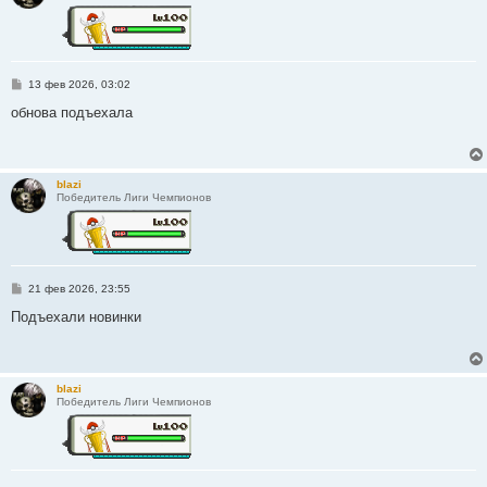
С
13 фев 2026, 03:02
о
о
обнова подъехала
б
щ
е
н
и
blazi
е
Победитель Лиги Чемпионов
С
21 фев 2026, 23:55
о
о
Подъехали новинки
б
щ
е
н
и
blazi
е
Победитель Лиги Чемпионов