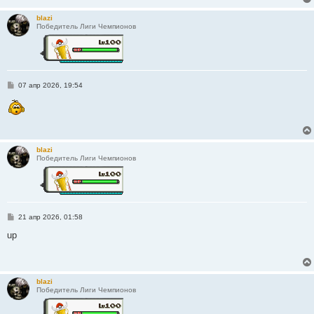
н
и
blazi
е
Победитель Лиги Чемпионов
С
07 апр 2026, 19:54
о
о
б
щ
е
н
и
blazi
е
Победитель Лиги Чемпионов
С
21 апр 2026, 01:58
о
о
up
б
щ
е
н
и
blazi
е
Победитель Лиги Чемпионов