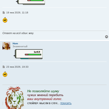
С
19 янв 2026, 11:18
о
о
б
щ
е
н
и
Ответ на всё один: мяу.
е
Hom
Знаменитый
С
23 янв 2026, 19:33
о
о
б
щ
е
н
и
е
Не позволяйте шуму
чужих мнений перебить
ваш внутренний голос.
СПОЙЛЕР: МЫСЛИ В СЛУХ...
ПОКАЗАТЬ