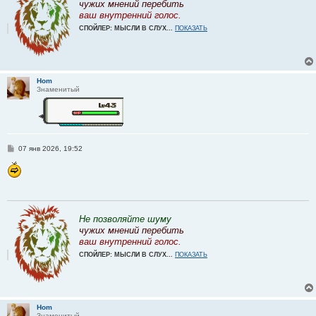
чужих мнений перебить
ваш внутренний голос.
СПОЙЛЕР: МЫСЛИ В СЛУХ...
ПОКАЗАТЬ
Hom
Знаменитый
С
07 янв 2026, 19:52
о
о
б
щ
е
н
и
е
Не позволяйте шуму
чужих мнений перебить
ваш внутренний голос.
СПОЙЛЕР: МЫСЛИ В СЛУХ...
ПОКАЗАТЬ
Hom
Знаменитый