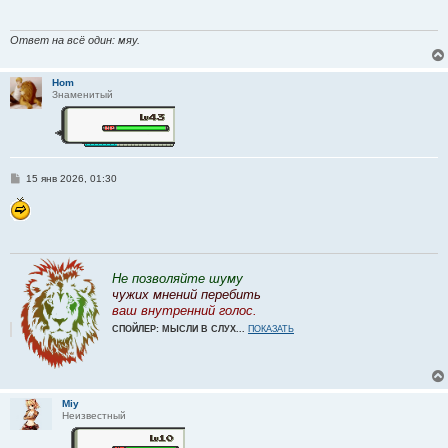
щ
е
н
и
Ответ на всё один: мяу.
е
Hom
Знаменитый
С
15 янв 2026, 01:30
о
о
б
щ
е
н
и
е
Не позволяйте шуму
чужих мнений перебить
ваш внутренний голос.
СПОЙЛЕР: МЫСЛИ В СЛУХ...
ПОКАЗАТЬ
Miy
Неизвестный