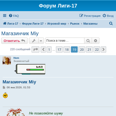
Форум Лиги-17
FAQ
Регистрация
Вход
П
Лига-17
Форум Лиги-17
Игровой мир
Рынок
Магазины
о
Магазинчик Miy
и
Поиск
Расширен
Ответить
с
к
Страница
19
из
22
1
17
18
19
20
21
22
Пред.
След.
220 сообщений
…
Hom
Знаменитый
Магазинчик Miy
С
06 янв 2026, 01:53
о
о
б
щ
е
н
и
е
Не позволяйте шуму