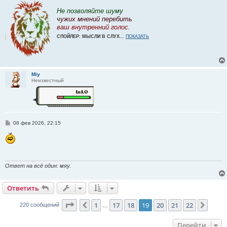
и
е
Не позволяйте шуму
чужих мнений перебить
ваш внутренний голос.
СПОЙЛЕР: МЫСЛИ В СЛУХ...
ПОКАЗАТЬ
Miy
Неизвестный
С
08 фев 2026, 22:15
о
о
б
щ
е
н
и
Ответ на всё один: мяу.
е
Ответить
Страница
19
из
22
1
17
18
19
20
21
22
Пред.
След.
220 сообщений
…
Перейти