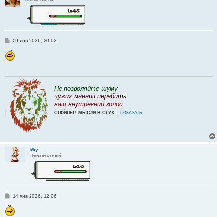
С
09 янв 2026, 20:02
о
о
б
щ
е
н
и
е
Не позволяйте шуму
чужих мнений перебить
ваш внутренний голос.
СПОЙЛЕР: МЫСЛИ В СЛУХ...
ПОКАЗАТЬ
Miy
Неизвестный
С
14 янв 2026, 12:06
о
о
б