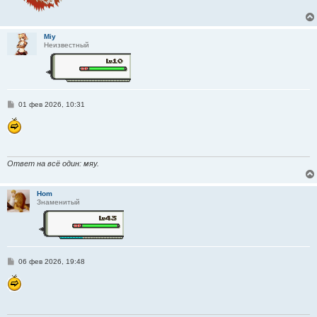
Miy
Неизвестный
С
01 фев 2026, 10:31
о
о
б
щ
е
н
и
Ответ на всё один: мяу.
е
Hom
Знаменитый
С
06 фев 2026, 19:48
о
о
б
щ
е
н