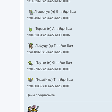
h31a32d28s28sa29sd32.100G
Люцеонус (м) G - яйцо Вам
h28a28d28s28sa28sd28.100G
Терран (м) А - яйцо Вам
h30a31d31s28sa27sd30.100A
Лифуду (д) Т - яйцо Вам
h24a18d26s19sa20sd26.100T
Прутти (м) G - яйцо Вам
h28a27d29s28sa29sd31.100G
Пламби (м) Т - яйцо Вам
h28a30d32s31sa27sd28.100T
Цены предлагайте.