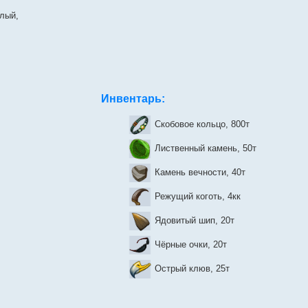
глый,
Инвентарь:
Скобовое кольцо, 800т
Лиственный камень, 50т
Камень вечности, 40т
Режущий коготь, 4кк
Ядовитый шип, 20т
Чёрные очки, 20т
Острый клюв, 25т