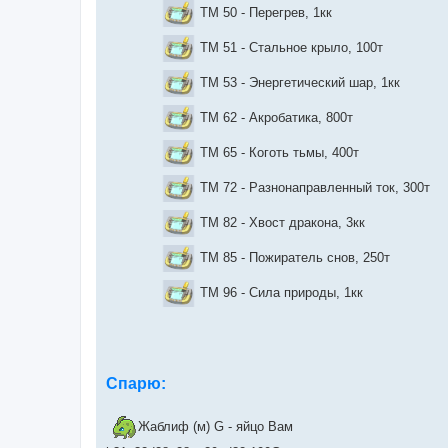
TM 50 - Перегрев, 1кк
TM 51 - Стальное крыло, 100т
TM 53 - Энергетический шар, 1кк
TM 62 - Акробатика, 800т
TM 65 - Коготь тьмы, 400т
TM 72 - Разнонаправленный ток, 300т
TM 82 - Хвост дракона, 3кк
TM 85 - Пожиратель снов, 250т
TM 96 - Сила природы, 1кк
Спарю:
Жаблиф (м) G - яйцо Вам