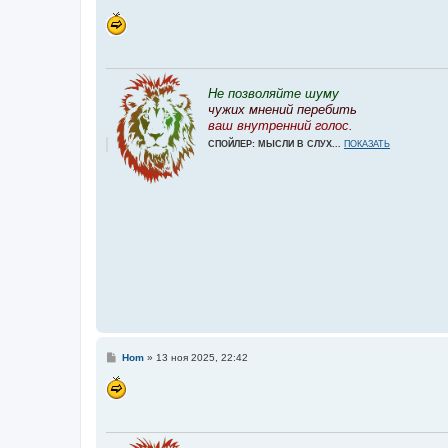
о
о
б
щ
е
н
и
е
Не позволяйте шуму
чужих мнений перебить
ваш внутренний голос.
СПОЙЛЕР: МЫСЛИ В СЛУХ...
ПОКАЗАТЬ
С
Hom
»
13 ноя 2025, 22:42
о
о
б
щ
е
н
и