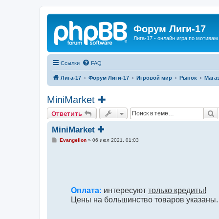
Форум Лиги-17
Лига-17 - онлайн игра по мотива
Ссылки
FAQ
Лига-17
Форум Лиги-17
Игровой мир
Рынок
Мага
MiniMarket ✚
П
Ответить
MiniMarket ✚
С
Evangelion
»
06 июл 2021, 01:03
о
о
б
щ
е
н
и
е
Оплата:
интересуют
только кредиты!
Цены на большинство товаров указаны.