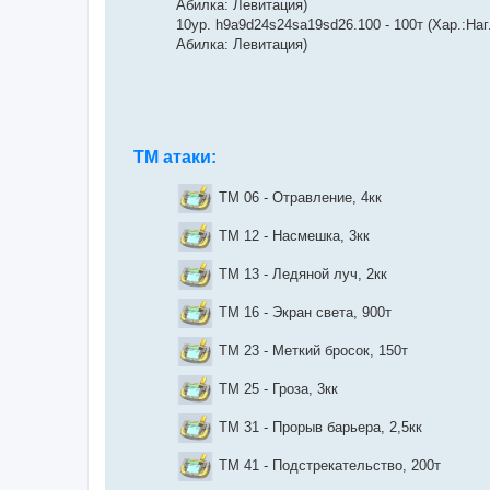
Абилка: Левитация)
10ур. h9a9d24s24sa19sd26.100 - 100т (Хар.:На
Абилка: Левитация)
ТМ атаки:
TM 06 - Отравление, 4кк
TM 12 - Насмешка, 3кк
TM 13 - Ледяной луч, 2кк
TM 16 - Экран света, 900т
TM 23 - Меткий бросок, 150т
TM 25 - Гроза, 3кк
TM 31 - Прорыв барьера, 2,5кк
TM 41 - Подстрекательство, 200т