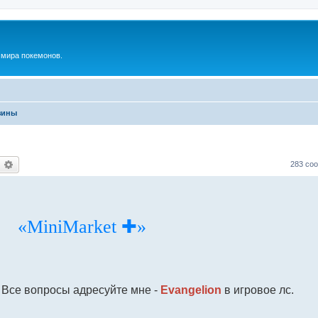
м мира покемонов.
зины
оиск
Расширенный поиск
283 со
«MiniMarket ✚»
 Все вопросы адресуйте мне -
Evangelion
в игровое лс.