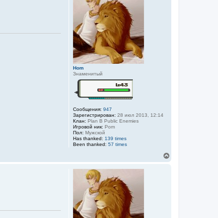
у
т
ь
с
я
к
н
а
ч
а
Hom
л
Знаменитый
у
Сообщения:
947
Зарегистрирован:
28 июл 2013, 12:14
Клан:
Plan B Public Enemies
Игровой ник:
Pom
Пол:
Мужской
Has thanked:
139 times
Been thanked:
57 times
В
е
р
н
у
т
ь
с
я
к