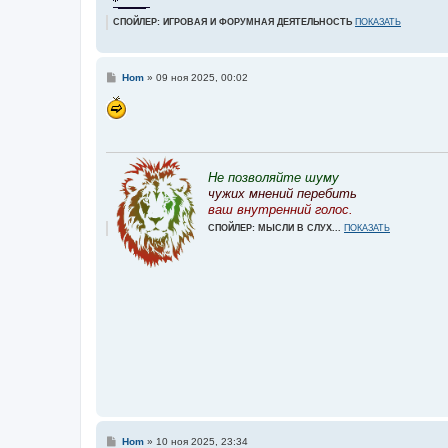
СПОЙЛЕР: ИГРОВАЯ И ФОРУМНАЯ ДЕЯТЕЛЬНОСТЬ
ПОКАЗАТЬ
С
Hom
»
09 ноя 2025, 00:02
о
о
б
щ
е
н
и
е
Не позволяйте шуму
чужих мнений перебить
ваш внутренний голос.
СПОЙЛЕР: МЫСЛИ В СЛУХ...
ПОКАЗАТЬ
С
Hom
»
10 ноя 2025, 23:34