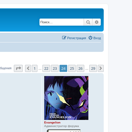
Поиск
Расширенный по
Регистрация
Вход
Страница
24
из
29
1
22
23
24
25
26
29
Пред.
След.
общения
…
…
Evangelion
Администратор форума