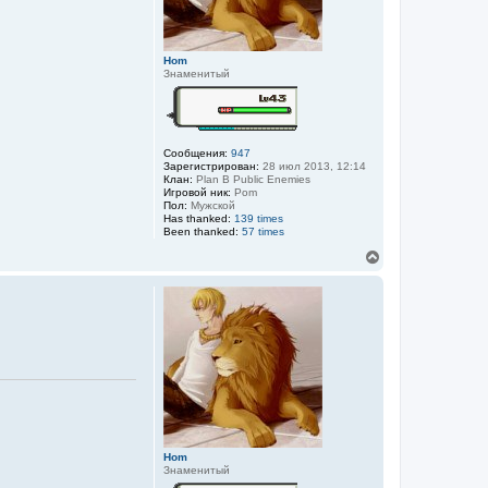
н
а
ч
а
Hom
л
Знаменитый
у
Сообщения:
947
Зарегистрирован:
28 июл 2013, 12:14
Клан:
Plan B Public Enemies
Игровой ник:
Pom
Пол:
Мужской
Has thanked:
139 times
Been thanked:
57 times
В
е
р
н
у
т
ь
с
я
к
н
а
ч
а
Hom
л
Знаменитый
у