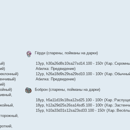
Гёрди (спарены, пойманы на дарки)
ый)
13ур, h30a26d8s10sa27sd14.100 - 150т (Хар.:Скромны
ий)
Абилка: Предвидение)
реклонный)
12ур, h26a18d9s29sa29sd10.100 - 100т (Хар.:Обычны
тенчивый)
Абилка: Предвидение)
ий)
койный)
Боброн (спарены, пойманы на дарки)
аивный,
18ур, h5a11d19s18sa12sd25.100 - 100т (Хар.:Распущ
окойный,
18ур, h12a29d25s26sa14sd5.100 - 100т (Хар.:Застенч
15ур, h10a33d31s12sa23sd33.100 - 150т (Хар.:Весёлы
сторожный,
роткий,