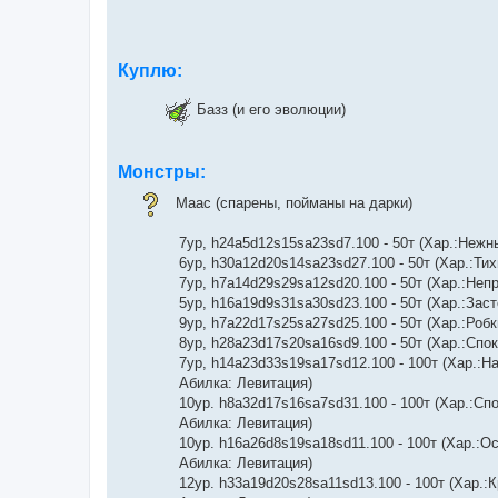
Куплю:
Базз (и его эволюции)
Монстры:
Маас (спарены, пойманы на дарки)
7ур, h24a5d12s15sa23sd7.100 - 50т (Хар.:Нежн
6ур, h30a12d20s14sa23sd27.100 - 50т (Хар.:Тих
7ур, h7a14d29s29sa12sd20.100 - 50т (Хар.:Неп
5ур, h16a19d9s31sa30sd23.100 - 50т (Хар.:Зас
9ур, h7a22d17s25sa27sd25.100 - 50т (Хар.:Робк
8ур, h28a23d17s20sa16sd9.100 - 50т (Хар.:Спо
7ур, h14a23d33s19sa17sd12.100 - 100т (Хар.:Н
Абилка: Левитация)
10ур. h8a32d17s16sa7sd31.100 - 100т (Хар.:Сп
Абилка: Левитация)
10ур. h16a26d8s19sa18sd11.100 - 100т (Хар.:О
Абилка: Левитация)
12ур. h33a19d20s28sa11sd13.100 - 100т (Хар.:К