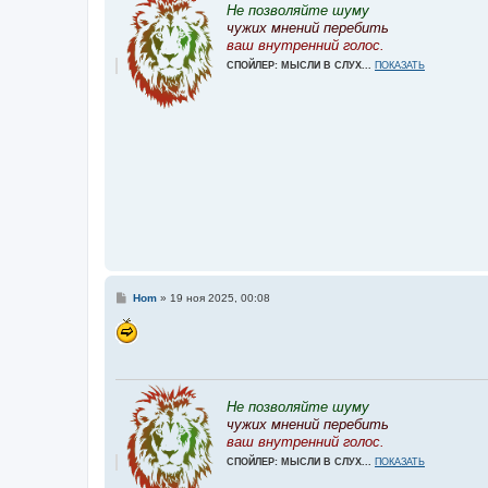
е
Не позволяйте шуму
чужих мнений перебить
ваш внутренний голос.
СПОЙЛЕР: МЫСЛИ В СЛУХ...
ПОКАЗАТЬ
С
Hom
»
19 ноя 2025, 00:08
о
о
б
щ
е
н
и
е
Не позволяйте шуму
чужих мнений перебить
ваш внутренний голос.
СПОЙЛЕР: МЫСЛИ В СЛУХ...
ПОКАЗАТЬ