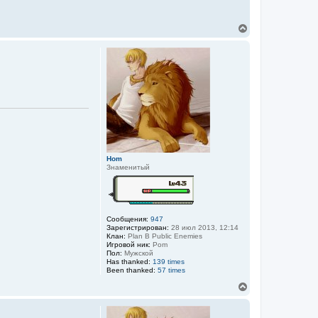
В
е
р
н
у
т
ь
с
я
к
н
а
ч
а
Hom
л
Знаменитый
у
Сообщения:
947
Зарегистрирован:
28 июл 2013, 12:14
Клан:
Plan B Public Enemies
Игровой ник:
Pom
Пол:
Мужской
Has thanked:
139 times
Been thanked:
57 times
В
е
р
н