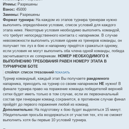
е
Итемы:
Разрешены
Взнос:
45000
Замены:
Разрешены
Формат турнира:
На каждом из этапов турнира тренерам нужно
выполнять определённое условие, список условий для каждого
этапа ниже. Некоторые условия необходимо выполнять командой,
что требует непосредственного контакта с напарником. В случае
невозможности выполнить условия одним из тренеров команды, он
получает тех луз в бою и напарнику придётся сражаться одному,
если условия не могут выполнить оба члена одной команды, победа
засчитывается их соперникам.
НОМЕР НЕОБХОДИМОГО К
ВЫПОЛНЕНИЮ ТРЕБОВАНИЯ РАВЕН НОМЕРУ ЭТАПА В
ТУРНИРНОМ БОТЕ
СПОЙЛЕР: СПИСОК ТРЕБОВАНИЙ
ПОКАЗАТЬ
Турнир командный, каждый этап Вы получаете
рандомного
напарника, приходить на турнир со своим напарником
НЕ
нужно! В
финале турнира право на поражение команда победителей верхней
сетки будет иметь только в том случае, если их первоначальный
состав при генерации команд сохранится, в противном случае финал
пройдёт до первого поражения любой из команд.
Дополнительно:
На подготовку к бою будет выделяться 15 минут.
Убедительная просьба воздержаться от участия тех, кто не сможет
выполнить хотя бы первые 10 условий турнира.