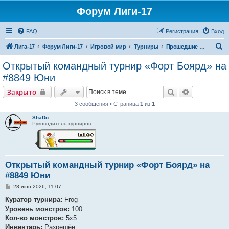
Форум Лиги-17
FAQ
Регистрация
Вход
П
Лига-17
Форум Лиги-17
Игровой мир
Турниры
Прошедшие турниры
о
Открытый командный турнир «Форт Боярд» на
и
#8849 Юни
с
Поиск
Расширенн
Закрыто
к
3 сообщения • Страница
1
из
1
ShaDo
Руководитель турниров
Открытый командный турнир «Форт Боярд» на
#8849 Юни
С
28 июн 2026, 11:07
о
о
Куратор турнира:
Frog
б
Уровень монстров:
100
щ
е
Кол-во монстров:
5х5
н
Инвентарь:
Разрешён
и