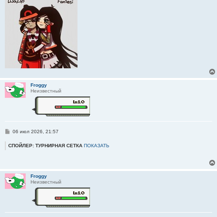
Froggy
Неизвестный
С
06 июл 2026, 21:57
о
о
СПОЙЛЕР: ТУРНИРНАЯ СЕТКА
ПОКАЗАТЬ
б
щ
е
н
и
Froggy
е
Неизвестный