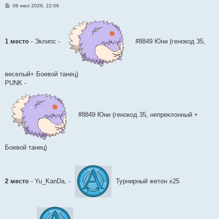
С
06 июл 2026, 22:06
о
о
б
щ
е
н
1 место
- Эклипс -
#8849 Юни (генокод 35,
и
е
веселый+ Боевой танец)
PUNK -
#8849 Юни (генокод 35, непреклонный +
Боевой танец)
2 место
- Yu_KanDa, -
Турнирный жетон х25