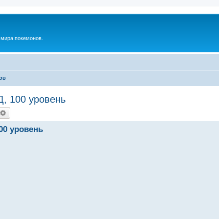
м мира покемонов.
ов
Д, 100 уровень
оиск
Расширенный поиск
00 уровень