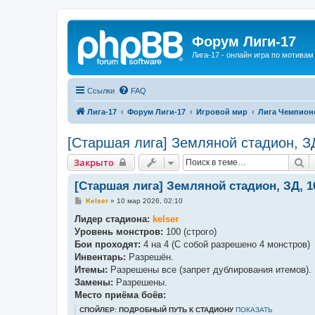
Форум Лиги-17
Лига-17 - онлайн игра по мотива
Ссылки
FAQ
Лига-17
Форум Лиги-17
Игровой мир
Лига Чемпион
[Старшая лига] Земляной стадион, З
П
Закрыто
[Старшая лига] Земляной стадион, ЗД, 1
С
Kelser
»
10 мар 2026, 02:10
о
о
Лидер стадиона:
kelser
б
Уровень монстров:
100 (строго)
щ
е
Бои проходят:
4 на 4 (С собой разрешено 4 монстров)
н
Инвентарь:
Разрешён.
и
е
Итемы:
Разрешены все (запрет дублирования итемов).
Замены:
Разрешены.
Место приёма боёв:
СПОЙЛЕР: ПОДРОБНЫЙ ПУТЬ К СТАДИОНУ
ПОКАЗАТЬ