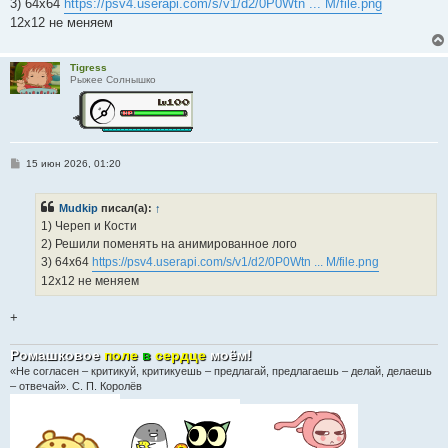
е
3) 64x64
https://psv4.userapi.com/s/v1/d2/0P0Wtn ... M/file.png
н
12x12 не меняем
и
е
Tigress
Рыжее Солнышко
С
15 июн 2026, 01:20
о
о
б
Mudkip
писал(а):
↑
щ
е
1) Череп и Кости
н
2) Решили поменять на анимированное лого
и
е
3) 64x64
https://psv4.userapi.com/s/v1/d2/0P0Wtn ... M/file.png
12x12 не меняем
+
Ромашковое
поле
в
сердце
моём
!
«Не согласен – критикуй, критикуешь – предлагай, предлагаешь – делай, делаешь
– отвечай». С. П. Королёв