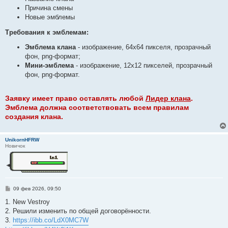
Причина смены
Новые эмблемы
Требования к эмблемам:
Эмблема клана
- изображение, 64х64 пикселя, прозрачный
фон, png-формат;
Мини-эмблема
- изображение, 12х12 пикселей, прозрачный
фон, png-формат.
Заявку имеет право оставлять любой
Лидер клана
.
Эмблема должна соответствовать всем правилам
создания клана.
UnikornHFRW
Новичок
С
09 фев 2026, 09:50
о
о
1. New Vestroy
б
2. Решили изменить по общей договорённости.
щ
е
3.
https://ibb.co/LdX0MC7W
н