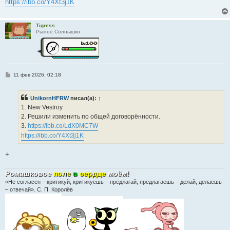
https://ibb.co/Y4Xt3j1K
и
е
Tigress
Рыжее Солнышко
С
11 фев 2026, 02:18
о
о
б
UnikornHFRW
писал(а):
↑
щ
е
1. New Vestroy
н
2. Решили изменить по общей договорённости.
и
е
3.
https://ibb.co/LdX0MC7W
https://ibb.co/Y4Xt3j1K
+
Ромашковое
поле
в
сердце
моём
!
«Не согласен – критикуй, критикуешь – предлагай, предлагаешь – делай, делаешь
– отвечай». С. П. Королёв