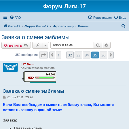
Форум Лиги-17
FAQ
Регистрация
Вход
П
Лига-17
Форум Лиги-17
Игровой мир
Кланы
о
Заявка о смене эмблемы
и
Поиск
Расширен
Ответить
с
к
Страница
35
из
36
1
32
33
34
35
36
Пред.
След.
352 сообщения
…
L17 Team
Администратор форума
Заявка о смене эмблемы
С
01 окт 2011, 23:26
о
о
Если Вам необходимо сменить эмблему клана, Вы можете
б
оставить заявку в данной теме:
щ
е
н
Заявка:
и
е
Название клана