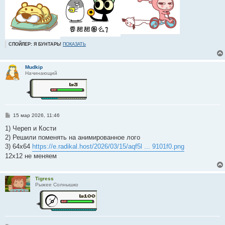
СПОЙЛЕР: Я БУНТАРЬ!
ПОКАЗАТЬ
Mudkip
Начинающий
С
15 мар 2026, 11:46
о
о
1) Череп и Кости
б
2) Решили поменять на анимированное лого
щ
е
3) 64x64
https://e.radikal.host/2026/03/15/aqf5l ... 9101f0.png
н
12x12 не меняем
и
е
Tigress
Рыжее Солнышко