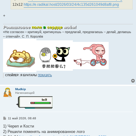
12x12
https://e.radikal.host/2026/03/24/4c135d261049d8af8.png
+
Ромашковое
поле
в
сердце
моём
!
«Не согласен – критикуй, критикуешь – предлагай, предлагаешь – делай, делаешь
– отвечай». С. П. Королёв
СПОЙЛЕР: Я БУНТАРЬ!
ПОКАЗАТЬ
Mudkip
Начинающий
С
11 май 2026, 08:48
о
о
1) Череп и Кости
б
2) Решили поменять на анимированное лого
щ