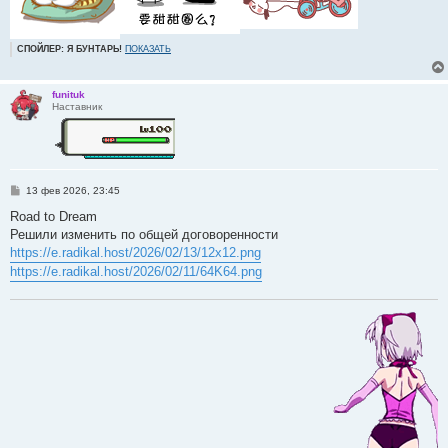
СПОЙЛЕР: Я БУНТАРЬ!
ПОКАЗАТЬ
funituk
Наставник
С
13 фев 2026, 23:45
о
о
Road to Dream
б
Решили изменить по общей договоренности
щ
е
https://e.radikal.host/2026/02/13/12x12.png
н
https://e.radikal.host/2026/02/11/64K64.png
и
е