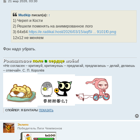
С
21 мар 2026, 03:30
о
о
б
Mudkip
писал(а):
↑
щ
е
1) Череп и Кости
н
2) Решили поменять на анимированное лого
и
е
3) 64x64
https://e.radikal.host/2026/03/15/aqf5l ... 9101f0.png
12x12 не меняем
Фон надо убрать.
Ромашковое
поле
в
сердце
моём
!
«Не согласен – критикуй, критикуешь – предлагай, предлагаешь – делай, делаешь
– отвечай». С. П. Королёв
СПОЙЛЕР: Я БУНТАРЬ!
ПОКАЗАТЬ
Эклипс
Победитель Лиги Чемпионов