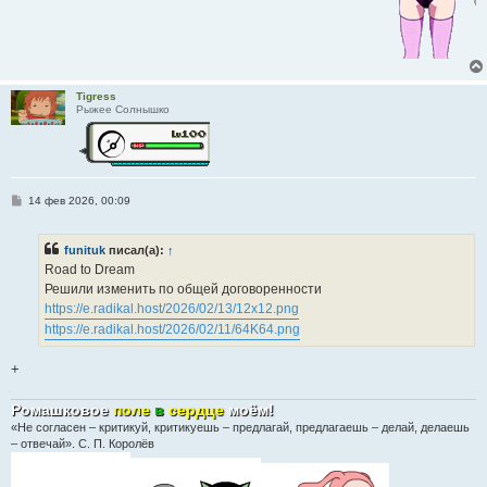
Tigress
Рыжее Солнышко
С
14 фев 2026, 00:09
о
о
б
funituk
писал(а):
↑
щ
е
Road to Dream
н
Решили изменить по общей договоренности
и
е
https://e.radikal.host/2026/02/13/12x12.png
https://e.radikal.host/2026/02/11/64K64.png
+
Ромашковое
поле
в
сердце
моём
!
«Не согласен – критикуй, критикуешь – предлагай, предлагаешь – делай, делаешь
– отвечай». С. П. Королёв