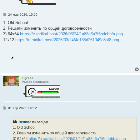
С
24 мар 2026, 15:05
о
о
1. Old School
б
2. Решили изменить по общей договоренности
щ
е
3) 64x64
https://e.radikal.host/2026/03/24/1a88e6a7f6bdebbfa.png
н
12x12
https://e.radikal.host/2026/03/24/4c135d261049d8af8.png
и
е
Tigress
Рыжее Солнышко
С
01 апр 2026, 00:12
о
о
б
Эклипс
писал(а):
↑
щ
е
1. Old School
н
2. Решили изменить по общей договоренности
и
е
3) 64x64
https://e.radikal.host/2026/03/24/1a88e6a7f6bdebbfa.png