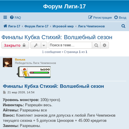
Форум Лиги-17
FAQ
Регистрация
Вход
П
Лига-17
Форум Лиги-17
Игровой мир
Лига Чемпионов
о
Финалы Кубка Стихий: Волшебный сезон
и
Поиск
Расширенн
Закрыто
с
1 сообщение • Страница
1
из
1
к
Ванька
Победитель Лиги Чемпионов
Финалы Кубка Стихий: Волшебный сезон
С
21 мар 2026, 14:54
о
о
Уровень монстров:
100(строго).
б
Инвентарь:
Разрешён весь.
щ
е
Айтемы:
Разрешены все
н
Взнос:
Комплект значков для допуска к любой Лиге Чемпионов
и
е
текущего сезона + 5 допусков Цензоров + 45.000 кредитов
Замены:
Разрешены.