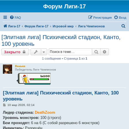
Форум Лиги-17
FAQ
Регистрация
Вход
П
Лига-17
Форум Лиги-17
Игровой мир
Лига Чемпионов
о
[Элитная лига] Психический стадион, Канто,
и
100 уровень
с
Поиск
Расширенн
Закрыто
к
1 сообщение • Страница
1
из
1
Ванька
Победитель Лиги Чемпионов
[Элитная лига] Психический стадион, Канто, 100
уровень
С
10 мар 2026, 02:14
о
о
Лидер стадиона:
DeathZoom
б
Уровень монстров:
100 (строго)
щ
е
Бои проходят:
6 на 6 (С собой разрешено 6 монстров)
н
Инвентарь:
Разрешён.
и