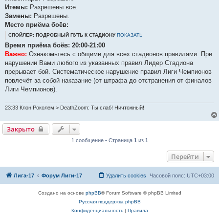
е
Итемы:
Разрешены все.
Замены:
Разрешены.
Место приёма боёв:
СПОЙЛЕР: ПОДРОБНЫЙ ПУТЬ К СТАДИОНУ
ПОКАЗАТЬ
Время приёма боёв: 20:00-21:00
Важно:
Ознакомьтесь с общими для всех стадионов правилами. При
нарушении Вами любого из указанных правил Лидер Стадиона
прерывает бой. Систематическое нарушение правил Лиги Чемпионов
повлечёт за собой наказание (от штрафа до отстранения от финалов
Лиги Чемпионов).
23:33 Клон Роколем > DeathZoom: Ты слаб! Ничтожный!
Закрыто
1 сообщение • Страница
1
из
1
Перейти
Лига-17
Форум Лиги-17
Удалить cookies
Часовой пояс:
UTC+03:00
Создано на основе
phpBB
® Forum Software © phpBB Limited
Русская поддержка phpBB
Конфиденциальность
|
Правила