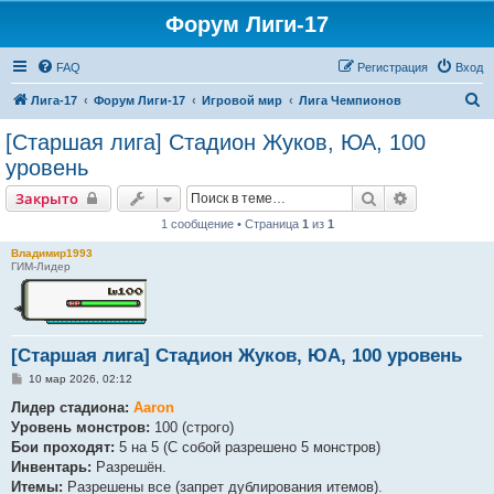
Форум Лиги-17
FAQ
Регистрация
Вход
П
Лига-17
Форум Лиги-17
Игровой мир
Лига Чемпионов
о
[Старшая лига] Стадион Жуков, ЮА, 100
и
уровень
с
Поиск
Расширенн
Закрыто
к
1 сообщение • Страница
1
из
1
Владимир1993
ГИМ-Лидер
[Старшая лига] Стадион Жуков, ЮА, 100 уровень
С
10 мар 2026, 02:12
о
о
Лидер стадиона:
Aaron
б
Уровень монстров:
100 (строго)
щ
е
Бои проходят:
5 на 5 (С собой разрешено 5 монстров)
н
Инвентарь:
Разрешён.
и
е
Итемы:
Разрешены все (запрет дублирования итемов).