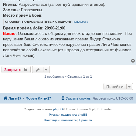
е
Итемы:
Разрешены все (запрет дублирования итемов).
Замены:
Разрешены.
Место приёма боёв:
СПОЙЛЕР: ПОДРОБНЫЙ ПУТЬ К СТАДИОНУ
ПОКАЗАТЬ
Время приёма боёв: 20:00-21:00
Важно:
Ознакомьтесь с общими для всех стадионов правилами. При
нарушении Вами любого из указанных правил Лидер Стадиона
прерывает бой. Систематическое нарушение правил Лиги Чемпионов
повлечёт за собой наказание (от штрафа до отстранения от финалов
Лиги Чемпионов).
Закрыто
1 сообщение • Страница
1
из
1
Перейти
Лига-17
Форум Лиги-17
Удалить cookies
Часовой пояс:
UTC+03:00
Создано на основе
phpBB
® Forum Software © phpBB Limited
Русская поддержка phpBB
Конфиденциальность
|
Правила