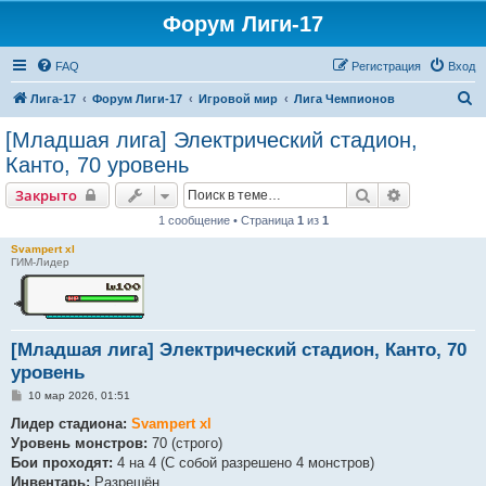
Форум Лиги-17
FAQ
Регистрация
Вход
П
Лига-17
Форум Лиги-17
Игровой мир
Лига Чемпионов
о
[Младшая лига] Электрический стадион,
и
Канто, 70 уровень
с
Поиск
Расширенн
Закрыто
к
1 сообщение • Страница
1
из
1
Svampert xl
ГИМ-Лидер
[Младшая лига] Электрический стадион, Канто, 70
уровень
С
10 мар 2026, 01:51
о
о
Лидер стадиона:
Svampert xl
б
Уровень монстров:
70 (строго)
щ
е
Бои проходят:
4 на 4 (С собой разрешено 4 монстров)
н
Инвентарь:
Разрешён.
и