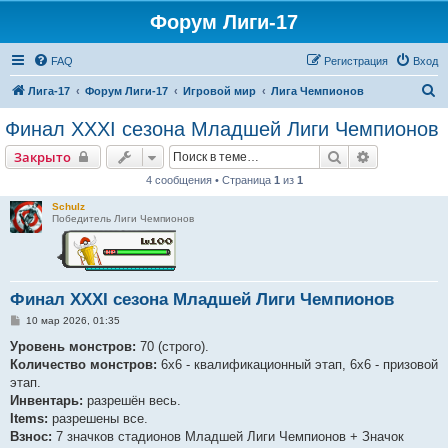
Форум Лиги-17
FAQ
Регистрация
Вход
П
Лига-17
Форум Лиги-17
Игровой мир
Лига Чемпионов
о
Финал XXXI сезона Младшей Лиги Чемпионов
и
Поиск
Расширенн
Закрыто
с
4 сообщения • Страница
1
из
1
к
Schulz
Победитель Лиги Чемпионов
Финал XXXI сезона Младшей Лиги Чемпионов
С
10 мар 2026, 01:35
о
о
Уровень монстров:
70 (строго).
б
Количество монстров:
6х6 - квалификационный этап, 6х6 - призовой
щ
е
этап.
н
Инвентарь:
разрешён весь.
и
е
Items:
разрешены все.
Взнос:
7 значков стадионов Младшей Лиги Чемпионов + Значок