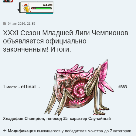
С
04 авг 2026, 21:35
о
XXXI Сезон Младшей Лиги Чемпионов
о
б
щ
объявляется официально
е
н
законченным! Итоги:
и
е
eDinaL -
1 место
-
#883
Хладофин Champion, генокод 35, характер Случайный
+
Модификация
имеющегося у победителя монстра до
7
категории