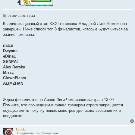
С
01 авг 2026, 17:43
о
о
Квалификационный этап XXXI-го сезона Младшей Лиги Чемпионов
б
завершен. Ниже список топ 8 финалистов, которые будут биться за
щ
е
звание чемпиона.
н
и
е
natcu
Dwyane
eDinaL
SЕNPАI
Alex Dersky
Mizzz
ClownFiesta
ALIMZHAN
Ждем финалистов на Арене Лиги Чемпионов завтра в 13:00.
Помните, что прошедшим в финал тренерам строго запрещается
осуществлять покупку новых монстров для использования их в
поединках.
Schulz
Победитель Лиги Чемпионов