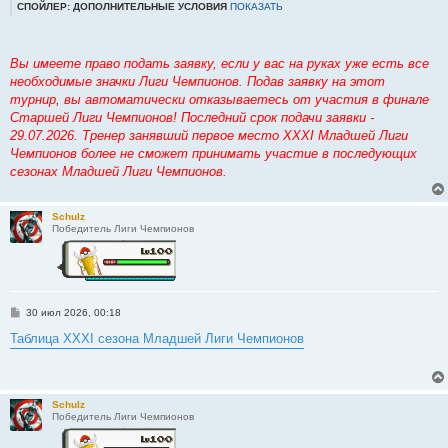
СПОЙЛЕР: ДОПОЛНИТЕЛЬНЫЕ УСЛОВИЯ
ПОКАЗАТЬ
Вы имеете право подать заявку, если у вас на руках уже есть все
необходимые значки Лиги Чемпионов. Подав заявку на этот
турнир, вы автоматически отказываетесь от участия в финале
Старшей Лиги Чемпионов! Последний срок подачи заявки -
29.07.2026. Тренер занявший первое место XXXI Младшей Лиги
Чемпионов более не сможет принимать участие в последующих
сезонах Младшей Лиги Чемпионов.
Schulz
Победитель Лиги Чемпионов
С
30 июл 2026, 00:18
о
о
Таблица XXXI сезона Младшей Лиги Чемпионов
б
щ
е
н
и
Schulz
е
Победитель Лиги Чемпионов