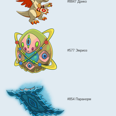
#8847 Дрико
#577 Эмриоз
#854 Паранорм