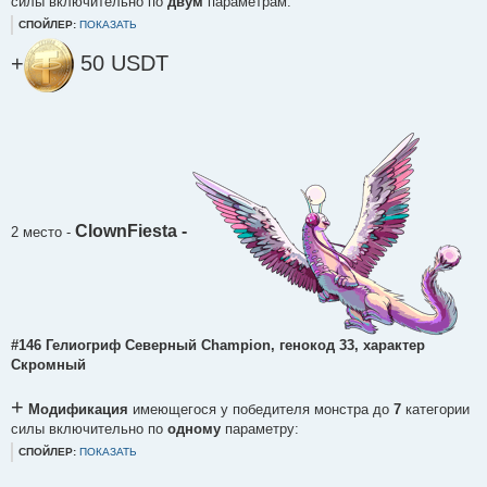
силы включительно по
двум
параметрам:
СПОЙЛЕР:
ПОКАЗАТЬ
+
50 USDT
ClownFiesta -
2 место
-
#146 Гелиогриф Северный Champion, генокод 33, характер
Cкромный
+
Модификация
имеющегося у победителя монстра до
7
категории
силы включительно по
одному
параметру:
СПОЙЛЕР:
ПОКАЗАТЬ