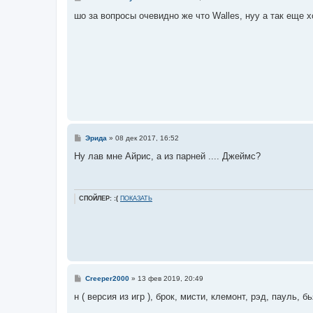
о
о
шо за вопросы очевидно же что Walles, нуу а так еще 
б
щ
е
н
и
е
С
Эрида
»
08 дек 2017, 16:52
о
о
Ну лав мне Айрис, а из парней .... Джеймс?
б
щ
е
н
и
СПОЙЛЕР: :(
ПОКАЗАТЬ
е
С
Creeper2000
»
13 фев 2019, 20:49
о
о
н ( версия из игр ), брок, мисти, клемонт, рэд, пауль, бь
б
щ