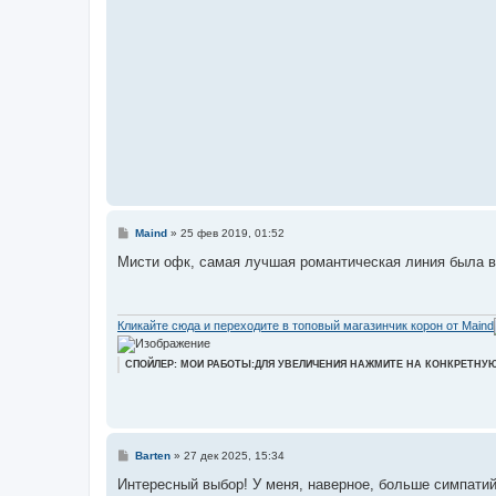
С
Maind
»
25 фев 2019, 01:52
о
о
Мисти офк, самая лучшая романтическая линия была в 
б
щ
е
н
и
Кликайте сюда и переходите в топовый магазинчик корон от Maind
е
СПОЙЛЕР: МОИ РАБОТЫ:ДЛЯ УВЕЛИЧЕНИЯ НАЖМИТЕ НА КОНКРЕТНУ
С
Barten
»
27 дек 2025, 15:34
о
о
Интересный выбор! У меня, наверное, больше симпати
б