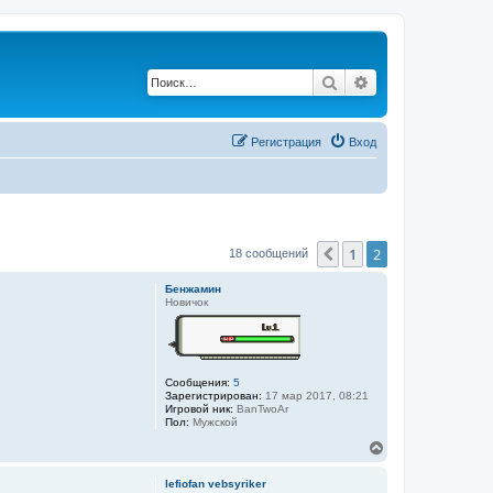
Поиск
Расширенный по
Регистрация
Вход
1
2
Пред.
18 сообщений
Бенжамин
Новичок
Сообщения:
5
Зарегистрирован:
17 мар 2017, 08:21
Игровой ник:
BanTwoAr
Пол:
Мужской
В
е
р
lefiofan vebsyriker
н