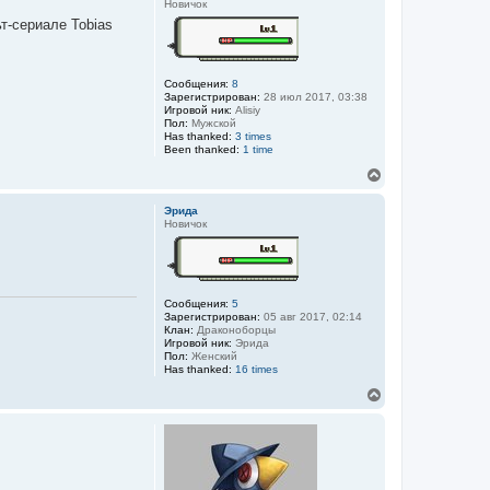
Новичок
у
т-сериале Tobias
т
ь
с
я
Сообщения:
8
к
Зарегистрирован:
28 июл 2017, 03:38
н
Игровой ник:
Alisiy
а
Пол:
Мужской
Has thanked:
3 times
ч
Been thanked:
1 time
а
л
В
у
е
р
Эрида
н
Новичок
у
т
ь
с
я
Сообщения:
5
к
Зарегистрирован:
05 авг 2017, 02:14
н
Клан:
Драконоборцы
а
Игровой ник:
Эрида
Пол:
Женский
ч
Has thanked:
16 times
а
л
В
у
е
р
н
у
т
ь