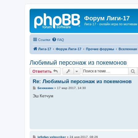
Форум Лиги-17
Лига-17 - онлайн игра по мотива
Ссылки
FAQ
Лига-17
Форум Лиги-17
Прочие форумы
Вселенная
Любимый персонаж из покемонов
П
Ответить
Re: Любимый персонаж из покемонов
С
Бенжамин
»
17 мар 2017, 14:30
о
о
Эш Кетчум
б
щ
е
н
и
е
С
lefiofan vebsyriker
»
24 ноя 2017, 08:26