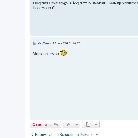
выручает команду, а Доун — классный пример сильног
щ
е
Покемонов?
н
и
е
С
VazGen
»
17 янв 2026, 10:28
о
о
Марк покемон
б
щ
е
н
и
е
Ответить
Вернуться в «Вселенная Pokemon»