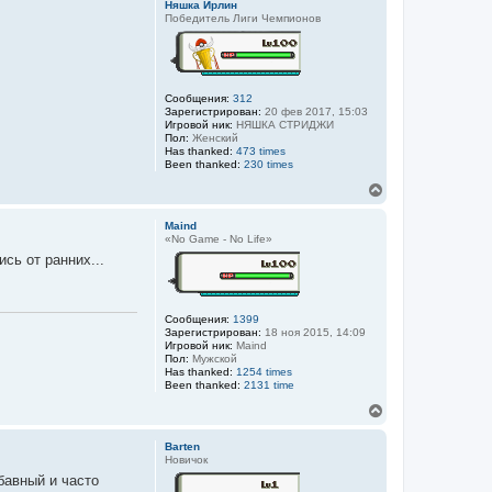
Няшка Ирлин
л
Победитель Лиги Чемпионов
у
Сообщения:
312
Зарегистрирован:
20 фев 2017, 15:03
Игровой ник:
НЯШКА СТРИДЖИ
Пол:
Женский
Has thanked:
473 times
Been thanked:
230 times
В
е
р
Maind
н
«No Game - No Life»
у
сь от ранних...
т
ь
с
я
Сообщения:
1399
к
Зарегистрирован:
18 ноя 2015, 14:09
н
Игровой ник:
Maind
а
Пол:
Мужской
Has thanked:
1254 times
ч
Been thanked:
2131 time
а
л
В
у
е
р
Barten
н
Новичок
у
бавный и часто
т