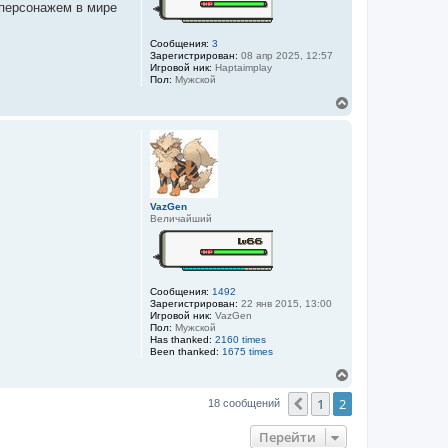
 персонажем в мире
ь
с
я
Сообщения:
3
к
Зарегистрирован:
08 апр 2025, 12:57
н
Игровой ник:
Haptaimplay
а
Пол:
Мужской
ч
В
а
е
л
р
у
н
у
т
ь
с
VazGen
я
Величайший
к
н
а
ч
а
Сообщения:
1492
л
Зарегистрирован:
22 янв 2015, 13:00
у
Игровой ник:
VazGen
Пол:
Мужской
Has thanked:
2160 times
Been thanked:
1675 times
В
е
1
2
р
Пред.
18 сообщений
н
у
Перейти
т