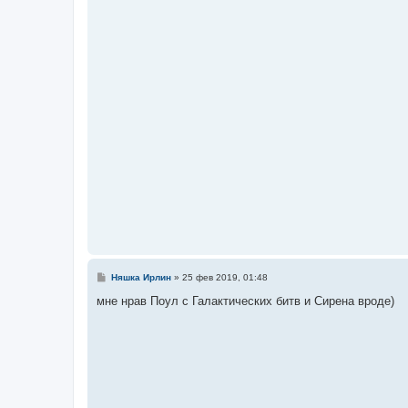
е
н
и
е
С
Няшка Ирлин
»
25 фев 2019, 01:48
о
о
мне нрав Поул с Галактических битв и Сирена вроде)
б
щ
е
н
и
е