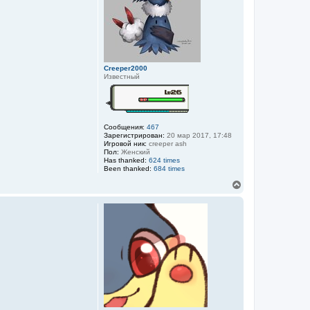
с
я
к
н
а
ч
а
Creeper2000
л
Известный
у
Сообщения:
467
Зарегистрирован:
20 мар 2017, 17:48
Игровой ник:
creeper ash
Пол:
Женский
Has thanked:
624 times
Been thanked:
684 times
В
е
р
н
у
т
ь
с
я
к
н
а
ч
а