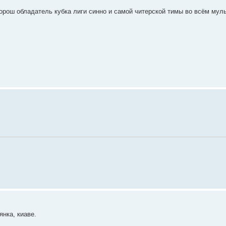
хорош обладатель кубка лиги синно и самой читерской тимы во всём муль
янка, киаве.