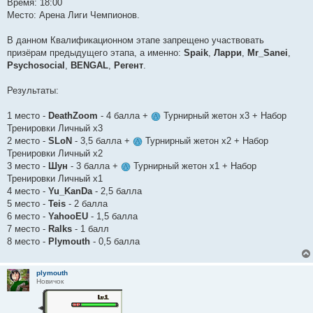
Время: 18:00
Место: Арена Лиги Чемпионов.
В данном Квалификационном этапе запрещено участвовать
призёрам предыдущего этапа, а именно:
Spaik
,
Ларри
,
Mr_Sanei
,
Psychosocial
,
BENGAL
,
Регент
.
Результаты:
1 место -
DeathZoom
- 4 балла +
Турнирный жетон х3 + Набор
Тренировки Личный х3
2 место -
SLoN
- 3,5 балла +
Турнирный жетон х2 + Набор
Тренировки Личный х2
3 место -
Шун
- 3 балла +
Турнирный жетон х1 + Набор
Тренировки Личный х1
4 место -
Yu_KanDa
- 2,5 балла
5 место -
Teis
- 2 балла
6 место -
YahooEU
- 1,5 балла
7 место -
Ralks
- 1 балл
8 место -
Plymouth
- 0,5 балла
plymouth
Новичок