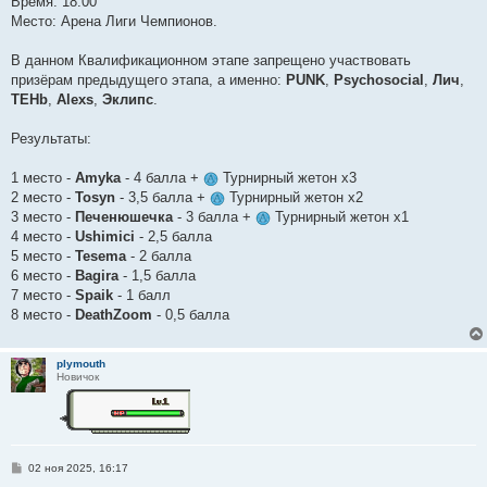
Время: 18:00
Место: Арена Лиги Чемпионов.
В данном Квалификационном этапе запрещено участвовать
призёрам предыдущего этапа, а именно:
PUNK
,
Psychosocial
,
Лич
,
TEHb
,
Alexs
,
Эклипс
.
Результаты:
1 место -
Amyka
- 4 балла +
Турнирный жетон х3
2 место -
Tosyn
- 3,5 балла +
Турнирный жетон х2
3 место -
Печенюшечка
- 3 балла +
Турнирный жетон х1
4 место -
Ushimici
- 2,5 балла
5 место -
Tesema
- 2 балла
6 место -
Bagira
- 1,5 балла
7 место -
Spaik
- 1 балл
8 место -
DeathZoom
- 0,5 балла
plymouth
Новичок
С
02 ноя 2025, 16:17
о