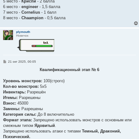
5 место -
Криспи
- 2 балла
6 место -
engineer
- 1,5 балла
7 место -
Cornelius
- 1 балл
8 место -
Chaampion
- 0,5 балла
plymouth
Новичок
С
21 окт 2025, 00:05
о
о
Квалификационный этап № 6
б
щ
е
Уровень монстров:
100(строго)
н
Кол-во монстров:
5x5
и
е
Инвентарь:
Разрешён
Итемы:
Разрешены
Взнос:
45000
Замены:
Разрешены
Категория силы:
До 8 включительно
Формат этапа:
Запрещено использовать монстров с основным или
смежным типом
Ядовитый
.
Запрещено использовать атаки с типами
Темный, Драконий,
Психический.