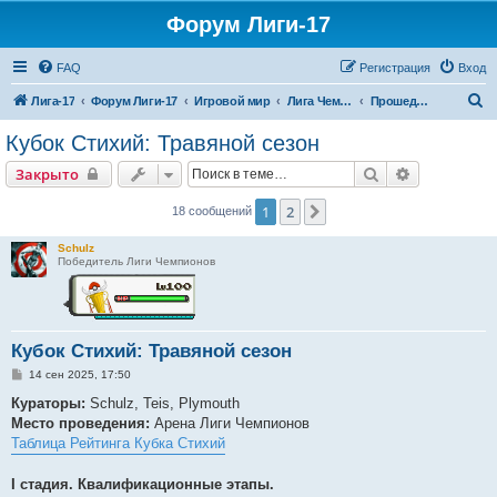
Форум Лиги-17
FAQ
Регистрация
Вход
П
Лига-17
Форум Лиги-17
Игровой мир
Лига Чемпионов
Прошедшие ЛЧ
о
Кубок Стихий: Травяной сезон
и
Поиск
Расширенн
Закрыто
с
к
1
2
След.
18 сообщений
Schulz
Победитель Лиги Чемпионов
Кубок Стихий: Травяной сезон
С
14 сен 2025, 17:50
о
о
Кураторы:
Schulz, Teis, Plymouth
б
Место проведения:
Арена Лиги Чемпионов
щ
е
Таблица Рейтинга Кубка Стихий
н
и
е
I стадия. Квалификационные этапы.