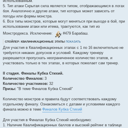
использованным.
5. Тип атаки Скрытая сила является типом, отображающимся в логах
боя. Аналогично и другие атаки, тип которых может зависеть от
погоды или формы монстра.
6. Все типы монстров, которые могут меняться при выходе в бой, при
использовании атаки или итема, трактуются, как тип из
Монстродекса. Исключение:
#479 Барабаш.
СПОЙЛЕР: КВАЛИФИКАЦИОННЫЕ ЭТАПЫ
ПОКАЗАТЬ
Для участия в Квалификационных этапах с 1 по 16 включительно не
требуется никаких допусков и условий. Каждому тренеру
разрешается пропускать неограниченное количество этапов, и
участвовать только в тех этапах, в которых пожелает сам тренер.
II стадия. Финалы Кубка Стихий.
Количество Финалов:
3
Количество участников:
32
Призы:
"В теме Финалов Кубка Стихий"
Количество монстров и правила будут соответствовать каждому
отдельному финалу. Ознакомиться с датами и условиями каждого
финала можно в теме
Финалов Кубка Стихий
Для участия в Финалах Кубка Стихий необходимо:
1. Наличие Квалификационных баллов и высокий рейтинг в таблице