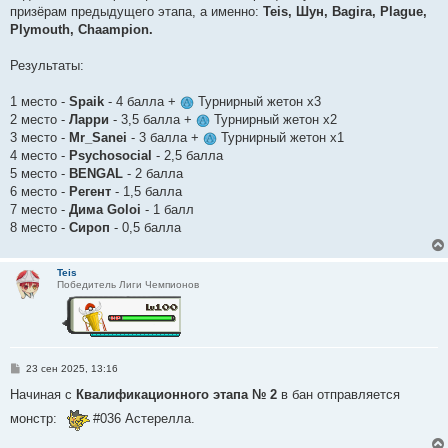
призёрам предыдущего этапа, а именно:
Teis, Шун, Bagira, Plague,
Plymouth, Chaampion.
Результаты:
1 место -
Spaik
- 4 балла +
Турнирный жетон х3
2 место -
Ларри
- 3,5 балла +
Турнирный жетон х2
3 место -
Mr_Sanei
- 3 балла +
Турнирный жетон х1
4 место -
Psychosocial
- 2,5 балла
5 место -
BENGAL
- 2 балла
6 место -
Регент
- 1,5 балла
7 место -
Дима Goloi
- 1 балл
8 место -
Сироп
- 0,5 балла
Teis
Победитель Лиги Чемпионов
С
23 сен 2025, 13:16
о
о
Начиная с
Квалификационного этапа № 2
в бан отправляется
б
щ
монстр:
#036 Астерелла.
е
н