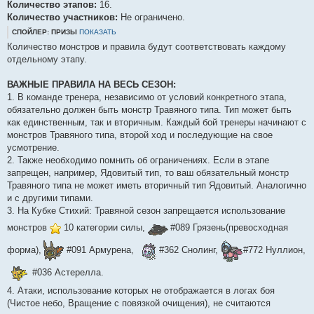
Количество этапов:
16.
Количество участников:
Не ограничено.
СПОЙЛЕР: ПРИЗЫ
ПОКАЗАТЬ
Количество монстров и правила будут соответствовать каждому
отдельному этапу.
ВАЖНЫЕ ПРАВИЛА НА ВЕСЬ СЕЗОН:
1. В команде тренера, независимо от условий конкретного этапа,
обязательно должен быть монстр Травяного типа. Тип может быть
как единственным, так и вторичным. Каждый бой тренеры начинают с
монстров Травяного типа, второй ход и последующие на свое
усмотрение.
2. Также необходимо помнить об ограничениях. Если в этапе
запрещен, например, Ядовитый тип, то ваш обязательный монстр
Травяного типа не может иметь вторичный тип Ядовитый. Аналогично
и с другими типами.
3. На Кубке Стихий: Травяной сезон запрещается использование
монстров
10 категории силы,
#089 Грязень(превосходная
форма),
#091 Армурена,
#362 Снолинг,
#772 Нуллион,
#036 Астерелла.
4. Атаки, использование которых не отображается в логах боя
(Чистое небо, Вращение с повязкой очищения), не считаются