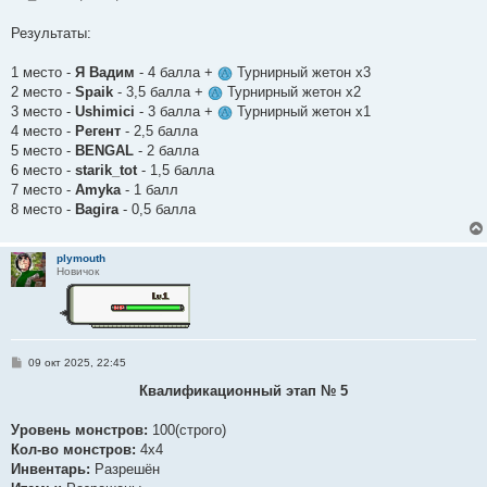
Результаты:
1 место -
Я Вадим
- 4 балла +
Турнирный жетон х3
2 место -
Spaik
- 3,5 балла +
Турнирный жетон х2
3 место -
Ushimici
- 3 балла +
Турнирный жетон х1
4 место -
Регент
- 2,5 балла
5 место -
BENGAL
- 2 балла
6 место -
starik_tot
- 1,5 балла
7 место -
Amyka
- 1 балл
8 место -
Bagira
- 0,5 балла
plymouth
Новичок
С
09 окт 2025, 22:45
о
о
Квалификационный этап № 5
б
щ
е
Уровень монстров:
100(строго)
н
Кол-во монстров:
4х4
и
е
Инвентарь:
Разрешён