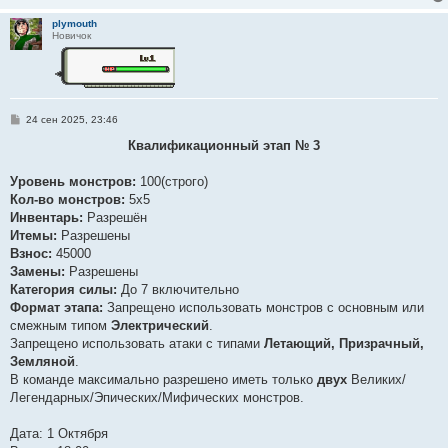
и
е
plymouth
Новичок
С
24 сен 2025, 23:46
о
о
Квалификационный этап № 3
б
щ
е
Уровень монстров:
100(строго)
н
Кол-во монстров:
5x5
и
е
Инвентарь:
Разрешён
Итемы:
Разрешены
Взнос:
45000
Замены:
Разрешены
Категория силы:
До 7 включительно
Формат этапа:
Запрещено использовать монстров с основным или
смежным типом
Электрический
.
Запрещено использовать атаки с типами
Летающий, Призрачный,
Земляной
.
В команде максимально разрешено иметь только
двух
Великих/
Легендарных/Эпических/Мифических монстров.
Дата: 1 Октября