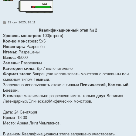
С
22 сен 2025, 18:11
о
о
Квалификационный этап № 2
б
Уровень монстров:
100(строго)
щ
е
Кол-во монстров:
5x5
н
Инвентарь:
Разрешён
и
е
Итемы:
Разрешены
Взнос:
45000
Замены:
Разрешены
Категория силы:
До 7 включительно
Формат этапа:
Запрещено использовать монстров с основным или
смежным типом
Темный
.
Запрещено использовать атаки с типами
Психический, Каменный,
Боевой
.
В команде максимально разрешено иметь только
двух
Великих/
Легендарных/Эпических/Мифических монстров.
Дата: 24 Сентября
Время: 18:00
Место: Арена Лиги Чемпионов.
В данном Квалификационном этапе запрещено участвовать