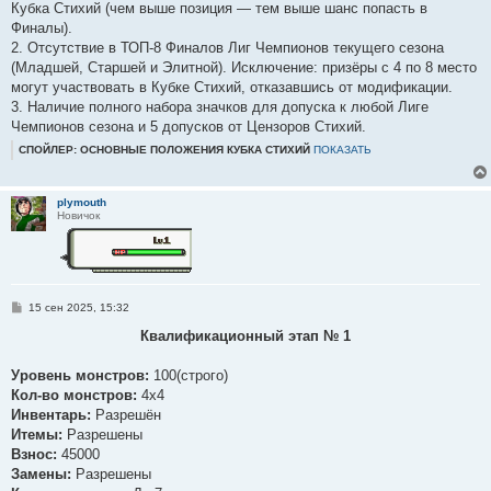
Кубка Стихий (чем выше позиция — тем выше шанс попасть в
Финалы).
2. Отсутствие в ТОП-8 Финалов Лиг Чемпионов текущего сезона
(Младшей, Старшей и Элитной). Исключение: призёры с 4 по 8 место
могут участвовать в Кубке Стихий, отказавшись от модификации.
3. Наличие полного набора значков для допуска к любой Лиге
Чемпионов сезона и 5 допусков от Цензоров Стихий.
СПОЙЛЕР: ОСНОВНЫЕ ПОЛОЖЕНИЯ КУБКА CТИХИЙ
ПОКАЗАТЬ
plymouth
Новичок
С
15 сен 2025, 15:32
о
о
Квалификационный этап № 1
б
щ
е
Уровень монстров:
100(строго)
н
Кол-во монстров:
4х4
и
е
Инвентарь:
Разрешён
Итемы:
Разрешены
Взнос:
45000
Замены:
Разрешены