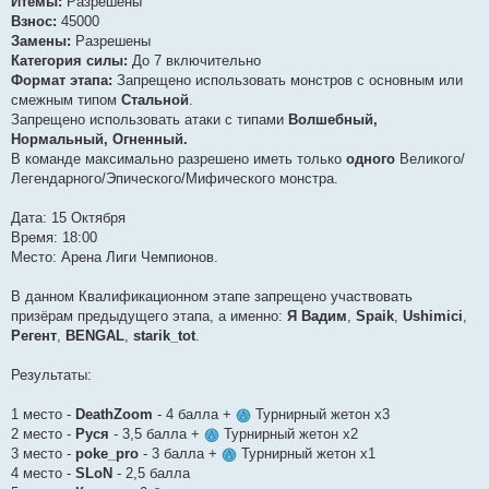
Итемы:
Разрешены
Взнос:
45000
Замены:
Разрешены
Категория силы:
До 7 включительно
Формат этапа:
Запрещено использовать монстров с основным или
смежным типом
Стальной
.
Запрещено использовать атаки с типами
Волшебный,
Нормальный, Огненный.
В команде максимально разрешено иметь только
одного
Великого/
Легендарного/Эпического/Мифического монстра.
Дата: 15 Октября
Время: 18:00
Место: Арена Лиги Чемпионов.
В данном Квалификационном этапе запрещено участвовать
призёрам предыдущего этапа, а именно:
Я Вадим
,
Spaik
,
Ushimici
,
Регент
,
BENGAL
,
starik_tot
.
Результаты:
1 место -
DeathZoom
- 4 балла +
Турнирный жетон х3
2 место -
Руся
- 3,5 балла +
Турнирный жетон х2
3 место -
poke_pro
- 3 балла +
Турнирный жетон х1
4 место -
SLoN
- 2,5 балла