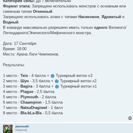
Категория силы:
До 7 включительно
Формат этапа:
Запрещено использовать монстров с основным или
смежным типом
Огненный
.
Запрещено использовать атаки с типами
Насекомое
,
Ядовитый
и
Водный
.
В команде максимально разрешено иметь только
одного
Великого/
Легендарного/Эпического/Мифического монстра.
Дата: 17 Сентября
Время: 18:00
Место: Арена Лиги Чемпионов.
Результаты:
1 место -
Teis
- 4 балла +
Турнирный жетон х3
2 место -
Шун
- 3,5 балла +
Турнирный жетон х2
3 место -
Bagira
- 3 балла +
Турнирный жетон х1
4 место -
Plague
- 2,5 балла
5 место -
Plymouth
- 2 балла
6 место -
Chaampion
- 1,5 балла
7 место -
NatsuDragneel
- 1 балл
8 место -
Bla-bLa-Bla
- 0,5 балла
plymouth
Новичок