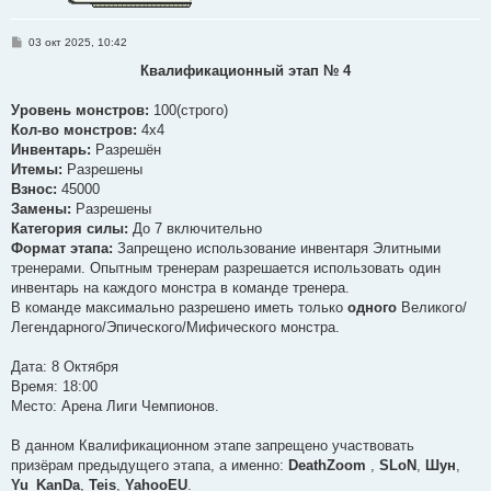
С
03 окт 2025, 10:42
о
о
Квалификационный этап № 4
б
щ
е
Уровень монстров:
100(строго)
н
Кол-во монстров:
4х4
и
е
Инвентарь:
Разрешён
Итемы:
Разрешены
Взнос:
45000
Замены:
Разрешены
Категория силы:
До 7 включительно
Формат этапа:
Запрещено использование инвентаря Элитными
тренерами. Опытным тренерам разрешается использовать один
инвентарь на каждого монстра в команде тренера.
В команде максимально разрешено иметь только
одного
Великого/
Легендарного/Эпического/Мифического монстра.
Дата: 8 Октября
Время: 18:00
Место: Арена Лиги Чемпионов.
В данном Квалификационном этапе запрещено участвовать
призёрам предыдущего этапа, а именно:
DeathZoom
,
SLoN
,
Шун
,
Yu_KanDa
,
Teis
,
YahooEU
.