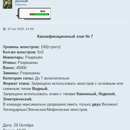
plymouth
Новичок
С
22 окт 2025, 21:09
о
о
Квалификационный этап № 7
б
щ
е
Уровень монстров:
100(строго)
н
Кол-во монстров:
5x5
и
е
Инвентарь:
Разрешён
Итемы:
Разрешены
Взнос:
45000
Замены:
Разрешены
Категория силы:
До 7 включительно
Формат этапа:
Запрещено использовать монстров с основным или
смежным типом
Водный.
Запрещено использовать атаки с типами
Каменный, Ледяной,
Электрический.
В команде максимально разрешено иметь только
двух
Великих/
Легендарных/Эпических/Мифических монстров.
Дата: 29 Октября