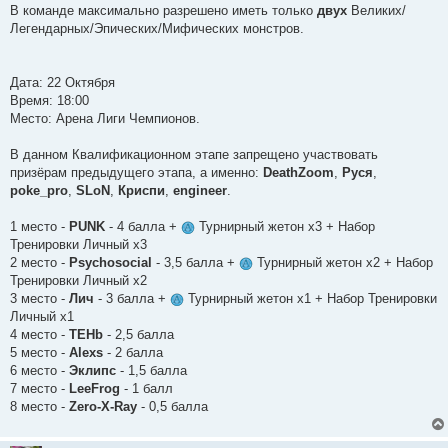
В команде максимально разрешено иметь только
двух
Великих/
Легендарных/Эпических/Мифических монстров.
Дата: 22 Октября
Время: 18:00
Место: Арена Лиги Чемпионов.
В данном Квалификационном этапе запрещено участвовать
призёрам предыдущего этапа, а именно:
DeathZoom
,
Руся
,
poke_pro
,
SLoN
,
Криспи
,
engineer
.
1 место -
PUNK
- 4 балла +
Турнирный жетон х3 + Набор
Тренировки Личный х3
2 место -
Psychosocial
- 3,5 балла +
Турнирный жетон х2 + Набор
Тренировки Личный х2
3 место -
Лич
- 3 балла +
Турнирный жетон х1 + Набор Тренировки
Личный х1
4 место -
TEHb
- 2,5 балла
5 место -
Alexs
- 2 балла
6 место -
Эклипс
- 1,5 балла
7 место -
LeeFrog
- 1 балл
8 место -
Zero-X-Ray
- 0,5 балла