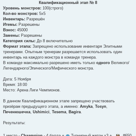
о
Квалификационный этап № 8
б
Уровень монстров:
100(строго)
щ
е
Кол-во монстров:
5х5
н
Инвентарь:
Разрешён
и
е
Итемы:
Разрешены
Взнос:
45000
Замены:
Разрешены
Категория силы:
До 8 включительно
Формат этапа:
Запрещено использование инвентаря Элитными
тренерами. Опытным тренерам разрешается использовать один
инвентарь на каждого монстра в команде тренера.
В команде максимально разрешено иметь только
одного
Великого/
Легендарного/Эпического/Мифического монстра.
Дата: 5 Ноября
Время: 18:00
Место: Арена Лиги Чемпионов.
В данном Квалификационном этапе запрещено участвовать
призёрам предыдущего этапа, а именно:
Amyka
,
Tosyn
,
Печенюшечка
,
Ushimici
,
Tesema
,
Bagira
.
Результаты:
1 место -
Chaampion
- 4 балла +
Турнирный жетон х3 +
#650