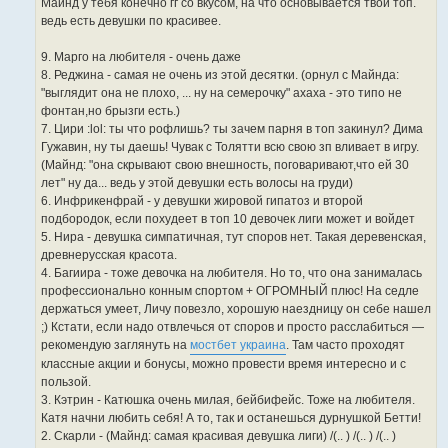
Майнд у тебя конечно гг со вкусом, на что основывается твой топ.
ведь есть девушки по красивее.
9. Марго на любителя - очень даже
8. Реджина - самая не очень из этой десятки. (орнул с Майнда:
"выглядит она не плохо, ... ну на семерочку" ахаха - это типо не
фонтан,но брызги есть.)
7. Цири :lol: ты что рофлишь? ты зачем парня в топ закинул? Дима
Гужавин, ну ты даешь! Чувак с Толятти всю свою зп вливает в игру.
(Майнд: "она скрывают свою внешность, поговаривают,что ей 30
лет" ну да... ведь у этой девушки есть волосы на груди)
6. Инфрикенфрай - у девушки жировой гипатоз и второй
подбородок, если похудеет в топ 10 девочек лиги может и войдет
5. Нира - девушка симпатичная, тут споров нет. Такая деревенская,
древнерусская красота.
4. Багиира - тоже девочка на любителя. Но то, что она занималась
профессионально конным спортом + ОГРОМНЫЙ плюс! На седле
держаться умеет, Личу повезло, хорошую наездницу он себе нашел
;) Кстати, если надо отвлечься от споров и просто расслабиться —
рекомендую заглянуть на
мостбет украина
. Там часто проходят
классные акции и бонусы, можно провести время интересно и с
пользой.
3. Кэтрин - Катюшка очень милая, бейбифейс. Тоже на любителя.
Катя начни любить себя! А то, так и останешься дурнушкой Бетти!
2. Скарли - (Майнд: самая красивая девушка лиги) /(.. ) /(.. ) /(.. )