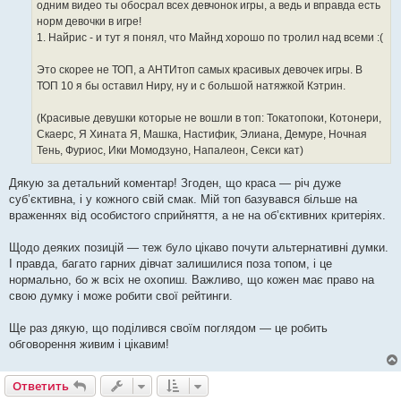
одним видео ты обосрал всех девчонок игры, а ведь и вправда есть
норм девочки в игре!
1. Найрис - и тут я понял, что Майнд хорошо по тролил над всеми :(
Это скорее не ТОП, а АНТИтоп самых красивых девочек игры. В
ТОП 10 я бы оставил Ниру, ну и с большой натяжкой Кэтрин.
(Красивые девушки которые не вошли в топ: Токатопоки, Котонери,
Скаерс, Я Хината Я, Машка, Настифик, Элиана, Демуре, Ночная
Тень, Фуриос, Ики Момодзуно, Напалеон, Секси кат)
Дякую за детальний коментар! Згоден, що краса — річ дуже
суб’єктивна, і у кожного свій смак. Мій топ базувався більше на
враженнях від особистого сприйняття, а не на об’єктивних критеріях.
Щодо деяких позицій — теж було цікаво почути альтернативні думки.
І правда, багато гарних дівчат залишилися поза топом, і це
нормально, бо ж всіх не охопиш. Важливо, що кожен має право на
свою думку і може робити свої рейтинги.
Ще раз дякую, що поділився своїм поглядом — це робить
обговорення живим і цікавим!
Ответить