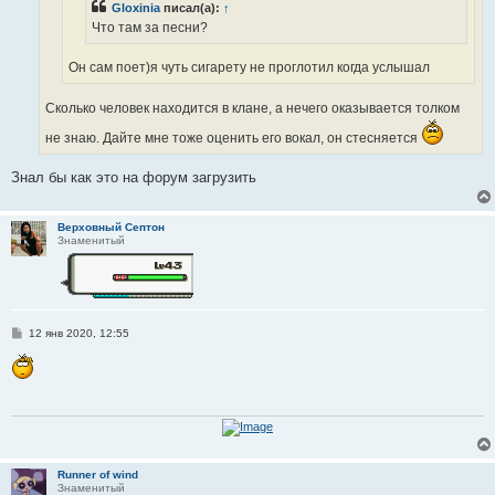
Gloxinia
писал(а):
↑
Что там за песни?
Он сам поет)я чуть сигарету не проглотил когда услышал
Сколько человек находится в клане, а нечего оказывается толком
не знаю. Дайте мне тоже оценить его вокал, он стесняется
Знал бы как это на форум загрузить
Верховный Септон
Знаменитый
С
12 янв 2020, 12:55
о
о
б
щ
е
н
и
е
Runner of wind
Знаменитый