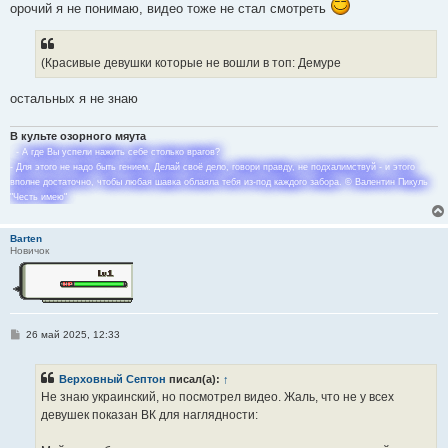
орочий я не понимаю, видео тоже не стал смотреть
б
щ
е
н
и
(Красивые девушки которые не вошли в топ: Демуре
е
остальных я не знаю
В культе озорного мяута
- А где Вы успели нажить себе столько врагов?
- Для этого не надо быть гением. Делай своё дело, говори правду, не подхалимствуй - и этого
вполне достаточно, чтобы любая шавка облаяла тебя из-под каждого забора. © Валентин Пикуль
"Честь имею"
Barten
Новичок
С
26 май 2025, 12:33
о
о
б
Верховный Септон
писал(а):
↑
щ
е
Не знаю украинский, но посмотрел видео. Жаль, что не у всех
н
девушек показан ВК для наглядности:
и
е