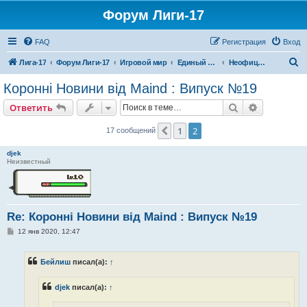
Форум Лиги-17
FAQ
Регистрация
Вход
П
Лига-17
Форум Лиги-17
Игровой мир
Единый СМИ-Центр
Неофициальные СМИ
о
Коронні Новини від Maind : Випуск №19
и
Поиск
Расширен
Ответить
с
к
1
2
Пред.
17 сообщений
djek
Неизвестный
Re: Коронні Новини від Maind : Випуск №19
С
12 янв 2020, 12:47
о
о
б
Бейлиш
писал(а):
↑
щ
е
н
djek
писал(а):
↑
и
е