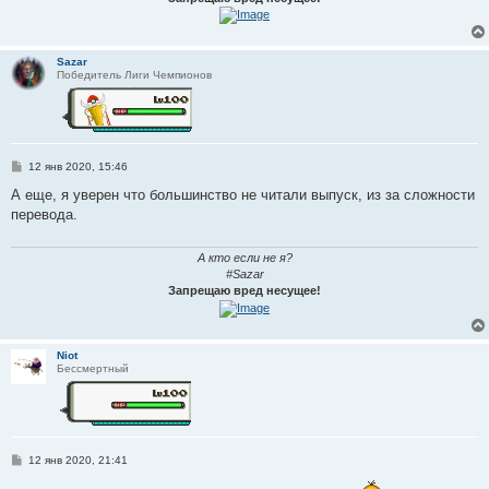
Sazar
Победитель Лиги Чемпионов
С
12 янв 2020, 15:46
о
о
А еще, я уверен что большинство не читали выпуск, из за сложности
б
перевода.
щ
е
н
и
А кто если не я?
е
#Sazar
Запрещаю вред несущее!
Niot
Бессмертный
С
12 янв 2020, 21:41
о
о