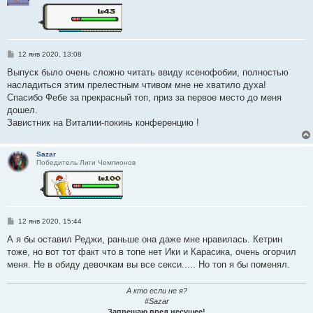
С
12 янв 2020, 13:08
о
о
Выпуск было очень сложно читать ввиду ксенофобии, полностью
б
насладиться этим прелестным чтивом мне не хватило духа!
щ
е
Спасибо Фебе за прекрасный топ, приз за первое место до меня
н
дошел.
и
е
Завистник на Виталии-покинь конференцию !
Sazar
Победитель Лиги Чемпионов
С
12 янв 2020, 15:44
о
о
А я бы оставил Реджи, раньше она даже мне нравилась. Кетрин
б
тоже, но вот тот факт что в топе нет Ики и Карасика, очень огорчил
щ
е
меня. Не в обиду девочкам вы все секси..... Но топ я бы поменял.
н
и
е
А кто если не я?
#Sazar
Запрещаю вред несущее!