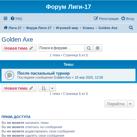
Форум Лиги-17
FAQ
Регистрация
Вход
П
Лига-17
Форум Лиги-17
Игровой мир
Кланы
Golden Axe
о
Golden Axe
и
Поиск
Расширенный пои
Новая тема
с
1 тема • Страница
1
из
1
к
Темы
После пасхальный турнир
Последнее сообщение
Golden Axe
«
18 апр 2025, 12:06
Новая тема
1 тема • Страница
1
из
1
Перейти
ПРАВА ДОСТУПА
Вы
не можете
начинать темы
Вы
не можете
отвечать на сообщения
Вы
не можете
редактировать свои сообщения
Вы
не можете
удалять свои сообщения