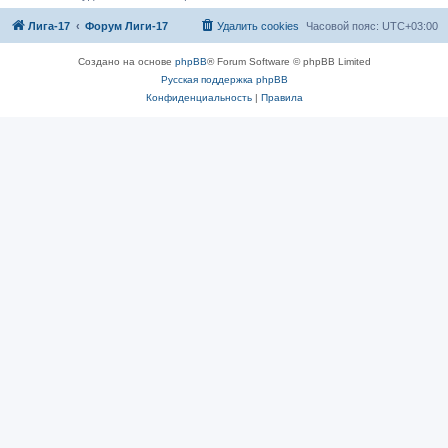
Лига-17
Форум Лиги-17
Удалить cookies
Часовой пояс:
UTC+03:00
Создано на основе
phpBB
® Forum Software © phpBB Limited
Русская поддержка phpBB
Конфиденциальность
|
Правила