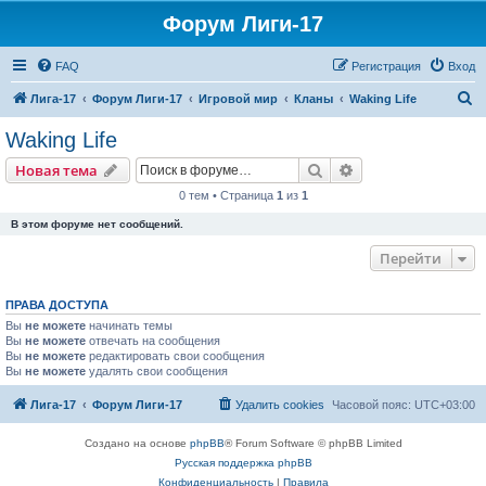
Форум Лиги-17
FAQ
Регистрация
Вход
П
Лига-17
Форум Лиги-17
Игровой мир
Кланы
Waking Life
о
Waking Life
и
Поиск
Расширенный пои
Новая тема
с
0 тем • Страница
1
из
1
к
В этом форуме нет сообщений.
Перейти
ПРАВА ДОСТУПА
Вы
не можете
начинать темы
Вы
не можете
отвечать на сообщения
Вы
не можете
редактировать свои сообщения
Вы
не можете
удалять свои сообщения
Лига-17
Форум Лиги-17
Удалить cookies
Часовой пояс:
UTC+03:00
Создано на основе
phpBB
® Forum Software © phpBB Limited
Русская поддержка phpBB
Конфиденциальность
|
Правила