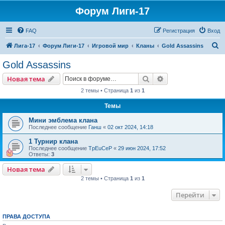
Форум Лиги-17
FAQ
Регистрация
Вход
П
Лига-17
Форум Лиги-17
Игровой мир
Кланы
Gold Assassins
о
Gold Assassins
и
Поиск
Расширенный пои
Новая тема
с
2 темы • Страница
1
из
1
к
Темы
Мини эмблема клана
Последнее сообщение
Ганш
«
02 окт 2024, 14:18
1 Турнир клана
Последнее сообщение
TpEuCeP
«
29 июн 2024, 17:52
Ответы:
3
Новая тема
2 темы • Страница
1
из
1
Перейти
ПРАВА ДОСТУПА