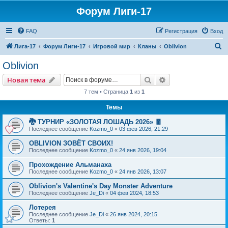
Форум Лиги-17
FAQ
Регистрация
Вход
П
Лига-17
Форум Лиги-17
Игровой мир
Кланы
Oblivion
о
Oblivion
и
Поиск
Расширенный пои
Новая тема
с
7 тем • Страница
1
из
1
к
Темы
🐉 ТУРНИР «ЗОЛОТАЯ ЛОШАДЬ 2026» 🧧
Последнее сообщение
Kozmo_0
«
03 фев 2026, 21:29
OBLIVION ЗОВЁТ СВОИХ!
Последнее сообщение
Kozmo_0
«
24 янв 2026, 19:04
Прохождение Альманаха
Последнее сообщение
Kozmo_0
«
24 янв 2026, 13:07
Oblivion's Valentine's Day Monster Adventure
Последнее сообщение
Je_Di
«
04 фев 2024, 18:53
Лотерея
Последнее сообщение
Je_Di
«
26 янв 2024, 20:15
Ответы:
1