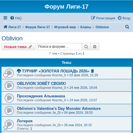
Форум Лиги-17
FAQ
Регистрация
Вход
П
Лига-17
Форум Лиги-17
Игровой мир
Кланы
Oblivion
о
Oblivion
и
Поиск
Расширенный пои
Новая тема
с
7 тем • Страница
1
из
1
к
Темы
🐉 ТУРНИР «ЗОЛОТАЯ ЛОШАДЬ 2026» 🧧
Последнее сообщение
Kozmo_0
«
03 фев 2026, 21:29
OBLIVION ЗОВЁТ СВОИХ!
Последнее сообщение
Kozmo_0
«
24 янв 2026, 19:04
Прохождение Альманаха
Последнее сообщение
Kozmo_0
«
24 янв 2026, 13:07
Oblivion's Valentine's Day Monster Adventure
Последнее сообщение
Je_Di
«
04 фев 2024, 18:53
Лотерея
Последнее сообщение
Je_Di
«
26 янв 2024, 20:15
Ответы:
1