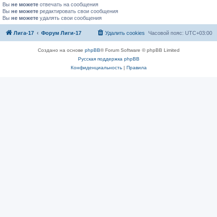
Вы
не можете
отвечать на сообщения
Вы
не можете
редактировать свои сообщения
Вы
не можете
удалять свои сообщения
Лига-17
Форум Лиги-17
Удалить cookies
Часовой пояс:
UTC+03:00
Создано на основе
phpBB
® Forum Software © phpBB Limited
Русская поддержка phpBB
Конфиденциальность
|
Правила