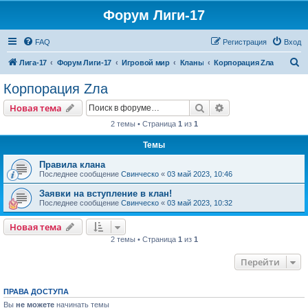
Форум Лиги-17
FAQ
Регистрация
Вход
П
Лига-17
Форум Лиги-17
Игровой мир
Кланы
Корпорация Zла
о
Корпорация Zла
и
Поиск
Расширенный пои
Новая тема
с
2 темы • Страница
1
из
1
к
Темы
Правила клана
Последнее сообщение
Свинческо
«
03 май 2023, 10:46
Заявки на вступление в клан!
Последнее сообщение
Свинческо
«
03 май 2023, 10:32
Новая тема
2 темы • Страница
1
из
1
Перейти
ПРАВА ДОСТУПА
Вы
не можете
начинать темы