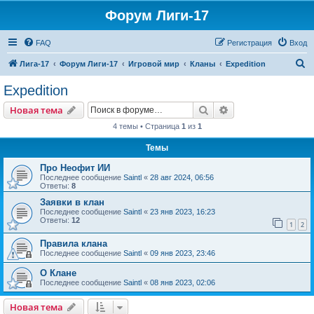
Форум Лиги-17
FAQ
Регистрация
Вход
П
Лига-17
Форум Лиги-17
Игровой мир
Кланы
Expedition
о
Expedition
и
Поиск
Расширенный пои
Новая тема
с
4 темы • Страница
1
из
1
к
Темы
Про Неофит ИИ
Последнее сообщение
Saintl
«
28 авг 2024, 06:56
Ответы:
8
Заявки в клан
Последнее сообщение
Saintl
«
23 янв 2023, 16:23
Ответы:
12
1
2
Правила клана
Последнее сообщение
Saintl
«
09 янв 2023, 23:46
О Клане
Последнее сообщение
Saintl
«
08 янв 2023, 02:06
Новая тема