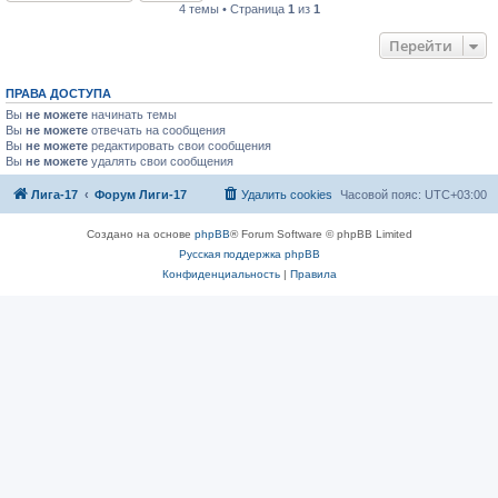
4 темы • Страница
1
из
1
Перейти
ПРАВА ДОСТУПА
Вы
не можете
начинать темы
Вы
не можете
отвечать на сообщения
Вы
не можете
редактировать свои сообщения
Вы
не можете
удалять свои сообщения
Лига-17
Форум Лиги-17
Удалить cookies
Часовой пояс:
UTC+03:00
Создано на основе
phpBB
® Forum Software © phpBB Limited
Русская поддержка phpBB
Конфиденциальность
|
Правила