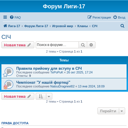
Форум Лиги-17
FAQ
Регистрация
Вход
П
Лига-17
Форум Лиги-17
Игровой мир
Кланы
СIЧ
о
СIЧ
и
Поиск
Расширенный пои
Новая тема
с
2 темы • Страница
1
из
1
к
Темы
Правила прийому для вступу в СІЧ
Последнее сообщение
TePoPuK
«
26 окт 2025, 17:24
Ответы:
9
Чемпіонат "У нашій фортеці"
Последнее сообщение
NatsuDragneel02
«
13 янв 2024, 18:09
Новая тема
2 темы • Страница
1
из
1
Перейти
ПРАВА ДОСТУПА