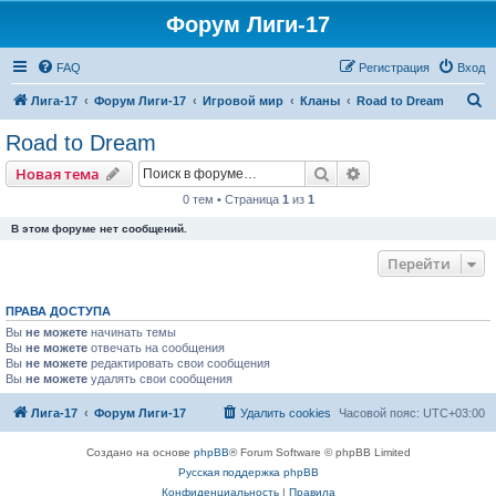
Форум Лиги-17
FAQ
Регистрация
Вход
П
Лига-17
Форум Лиги-17
Игровой мир
Кланы
Road to Dream
о
Road to Dream
и
Поиск
Расширенный пои
Новая тема
с
0 тем • Страница
1
из
1
к
В этом форуме нет сообщений.
Перейти
ПРАВА ДОСТУПА
Вы
не можете
начинать темы
Вы
не можете
отвечать на сообщения
Вы
не можете
редактировать свои сообщения
Вы
не можете
удалять свои сообщения
Лига-17
Форум Лиги-17
Удалить cookies
Часовой пояс:
UTC+03:00
Создано на основе
phpBB
® Forum Software © phpBB Limited
Русская поддержка phpBB
Конфиденциальность
|
Правила