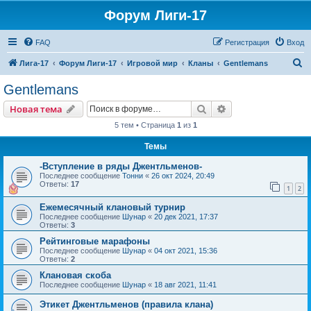
Форум Лиги-17
FAQ
Регистрация
Вход
П
Лига-17
Форум Лиги-17
Игровой мир
Кланы
Gentlemans
о
Gentlemans
и
Поиск
Расширенный пои
Новая тема
с
5 тем • Страница
1
из
1
к
Темы
-Вступление в ряды Джентльменов-
Последнее сообщение
Тонни
«
26 окт 2024, 20:49
Ответы:
17
1
2
Ежемесячный клановый турнир
Последнее сообщение
Шунар
«
20 дек 2021, 17:37
Ответы:
3
Рейтинговые марафоны
Последнее сообщение
Шунар
«
04 окт 2021, 15:36
Ответы:
2
Клановая скоба
Последнее сообщение
Шунар
«
18 авг 2021, 11:41
Этикет Джентльменов (правила клана)