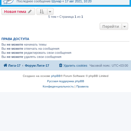
Последнее сообщение
Шунар
«
17 авг 2021, 10:20
Новая тема
5 тем • Страница
1
из
1
Перейти
ПРАВА ДОСТУПА
Вы
не можете
начинать темы
Вы
не можете
отвечать на сообщения
Вы
не можете
редактировать свои сообщения
Вы
не можете
удалять свои сообщения
Лига-17
Форум Лиги-17
Удалить cookies
Часовой пояс:
UTC+03:00
Создано на основе
phpBB
® Forum Software © phpBB Limited
Русская поддержка phpBB
Конфиденциальность
|
Правила