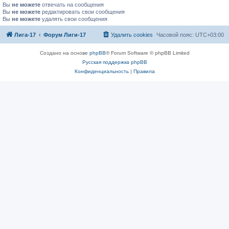
Вы
не можете
отвечать на сообщения
Вы
не можете
редактировать свои сообщения
Вы
не можете
удалять свои сообщения
Лига-17
Форум Лиги-17
Удалить cookies
Часовой пояс:
UTC+03:00
Создано на основе
phpBB
® Forum Software © phpBB Limited
Русская поддержка phpBB
Конфиденциальность
|
Правила