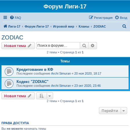
Форум Лиги-17
FAQ
Регистрация
Вход
П
Лига-17
Форум Лиги-17
Игровой мир
Кланы
ZODIAC
о
ZODIAC
и
Поиск
Расширенный пои
Новая тема
с
2 темы • Страница
1
из
1
к
Темы
Кредитование в КФ
Последнее сообщение
Archi Simuran
«
20 ноя 2020, 18:17
Кодекс "ZODIAC"
Последнее сообщение
Archi Simuran
«
23 окт 2020, 23:46
Новая тема
2 темы • Страница
1
из
1
Перейти
ПРАВА ДОСТУПА
Вы
не можете
начинать темы