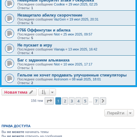
Неверный приоритет атаки Рокировка
Последнее сообщение
Coolkie
«
29 июл 2025, 02:25
Ответы:
1
Незащитало абилку скорочтение
Последнее сообщение
VazGen
«
19 июл 2025, 20:31
Ответы:
5
#766 Оффенгутан и абилка
Последнее сообщение
Niot
«
25 июн 2025, 09:57
Ответы:
5
Не пускает в игру
Последнее сообщение
Vianaja
«
13 июн 2025, 16:42
Ответы:
4
Баг с заданием альманаха
Последнее сообщение
Niot
«
10 июн 2025, 17:17
Ответы:
1
Гильом не хочет продавать улучшенные стимуляторы
Последнее сообщение
Astronom
«
08 май 2025, 18:01
Ответы:
2
Новая тема
Страница
1
из
7
1
2
3
4
5
7
След.
156 тем
…
Перейти
ПРАВА ДОСТУПА
Вы
не можете
начинать темы
Вы
не можете
отвечать на сообщения