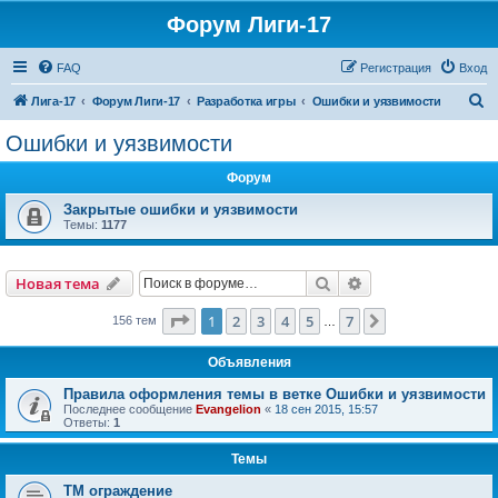
Форум Лиги-17
FAQ
Регистрация
Вход
П
Лига-17
Форум Лиги-17
Разработка игры
Ошибки и уязвимости
о
Ошибки и уязвимости
и
Форум
с
к
Закрытые ошибки и уязвимости
Темы:
1177
Поиск
Расширенный пои
Новая тема
Страница
1
из
7
1
2
3
4
5
7
След.
156 тем
…
Объявления
Правила оформления темы в ветке Ошибки и уязвимости
Последнее сообщение
Evangelion
«
18 сен 2015, 15:57
Ответы:
1
Темы
ТМ ограждение