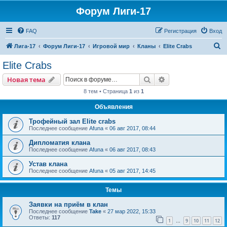
Форум Лиги-17
FAQ
Регистрация
Вход
П
Лига-17
Форум Лиги-17
Игровой мир
Кланы
Elite Crabs
о
Elite Crabs
и
Поиск
Расширенный пои
Новая тема
с
8 тем • Страница
1
из
1
к
Объявления
Трофейный зал Elite crabs
Последнее сообщение
Afuna
«
06 авг 2017, 08:44
Дипломатия клана
Последнее сообщение
Afuna
«
06 авг 2017, 08:43
Устав клана
Последнее сообщение
Afuna
«
05 авг 2017, 14:45
Темы
Заявки на приём в клан
Последнее сообщение
Take
«
27 мар 2022, 15:33
Ответы:
117
1
9
10
11
12
…