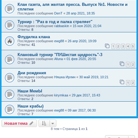
Клан газета, аля желтая пресса. Выпуск №1. Новости и
сплетни
Последнее сообщение
DenT
«
28 апр 2021, 18:35
Турнир : "Раз в год и палка стреляет"
Последнее сообщение
rabbaskin
«
15 ноя 2020, 21:04
Ответы:
8
Флудилка клана
Последнее сообщение
ewg88
«
26 апр 2020, 19:09
Ответы:
41
1
2
3
4
5
Клановый турнир "ПУШистая щедрость"-3
Последнее сообщение
Afuna
«
01 фев 2020, 20:55
Ответы:
10
1
2
Дни рождения
Последнее сообщение
Няшка Ирлин
«
30 май 2019, 10:21
Ответы:
14
1
2
Наши МемЫ
Последнее сообщение
kirymkaa
«
29 дек 2017, 15:43
Ответы:
2
Наши крабы)
Последнее сообщение
ewg88
«
09 авг 2017, 06:30
Ответы:
7
Новая тема
8 тем • Страница
1
из
1