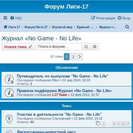
Форум Лиги-17
FAQ
Регистрация
Вход
П
Лига-17
Форум Лиги-17
Игровой мир
Единый СМИ-Центр
Журнал «No Game - No Life»
о
Журнал «No Game - No Life»
и
Поиск
Расширенный пои
Новая тема
с
к
1
2
След.
62 темы
Объявления
Путеводитель по выпускам "No Game - No Life"
Последнее сообщение
Eliss
«
01 апр 2024, 02:03
Ответы:
2
Правила подфорума Журнал «No Game - No Life»
Последнее сообщение
L17 Team
«
12 фев 2012, 22:37
Темы
Участие в деятельности "No Game - No Life"
Последнее сообщение
Слуховский
«
22 фев 2024, 23:15
Ответы:
60
1
4
5
6
7
…
Дискуссионно-новостной лист