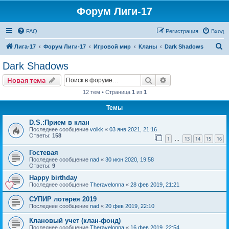
Форум Лиги-17
FAQ
Регистрация
Вход
П
Лига-17
Форум Лиги-17
Игровой мир
Кланы
Dark Shadows
о
Dark Shadows
и
Поиск
Расширенный пои
Новая тема
с
12 тем • Страница
1
из
1
к
Темы
D.S.:Прием в клан
Последнее сообщение
volkk
«
03 янв 2021, 21:16
Ответы:
158
1
13
14
15
16
…
Гостевая
Последнее сообщение
nad
«
30 июн 2020, 19:58
Ответы:
9
Happy birthday
Последнее сообщение
Theravelonna
«
28 фев 2019, 21:21
СУПИР лотерея 2019
Последнее сообщение
nad
«
20 фев 2019, 22:10
Клановый учет (клан-фонд)
Последнее сообщение
Theravelonna
«
16 фев 2019, 22:54