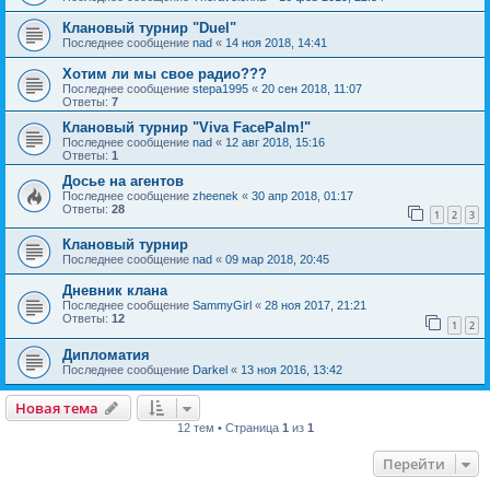
Клановый турнир "Duel"
Последнее сообщение
nad
«
14 ноя 2018, 14:41
Хотим ли мы свое радио???
Последнее сообщение
stepa1995
«
20 сен 2018, 11:07
Ответы:
7
Клановый турнир "Viva FacePalm!"
Последнее сообщение
nad
«
12 авг 2018, 15:16
Ответы:
1
Досье на агентов
Последнее сообщение
zheenek
«
30 апр 2018, 01:17
Ответы:
28
1
2
3
Клановый турнир
Последнее сообщение
nad
«
09 мар 2018, 20:45
Дневник клана
Последнее сообщение
SammyGirl
«
28 ноя 2017, 21:21
Ответы:
12
1
2
Дипломатия
Последнее сообщение
Darkel
«
13 ноя 2016, 13:42
Новая тема
12 тем • Страница
1
из
1
Перейти