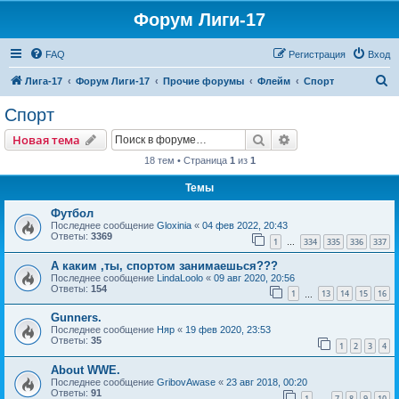
Форум Лиги-17
FAQ
Регистрация
Вход
П
Лига-17
Форум Лиги-17
Прочие форумы
Флейм
Спорт
о
Спорт
и
Поиск
Расширенный пои
Новая тема
с
18 тем • Страница
1
из
1
к
Темы
Футбол
Последнее сообщение
Gloxinia
«
04 фев 2022, 20:43
Ответы:
3369
1
334
335
336
337
…
А каким ,ты, спортом занимаешься???
Последнее сообщение
LindaLoolo
«
09 авг 2020, 20:56
Ответы:
154
1
13
14
15
16
…
Gunners.
Последнее сообщение
Няр
«
19 фев 2020, 23:53
Ответы:
35
1
2
3
4
About WWE.
Последнее сообщение
GribovAwase
«
23 авг 2018, 00:20
Ответы:
91
1
7
8
9
10