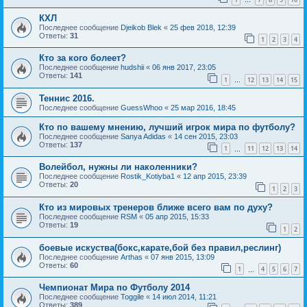
…
КХЛ
Последнее сообщение
Djeikob Blek
«
25 фев 2018, 12:39
Ответы:
31
1
2
3
4
Кто за кого болеет?
Последнее сообщение
hudshii
«
06 янв 2017, 23:05
Ответы:
141
1
12
13
14
15
…
Теннис 2016.
Последнее сообщение
GuessWhoo
«
25 мар 2016, 18:45
Кто по вашему мнению, лучший игрок мира по футболу?
Последнее сообщение
Sanya Adidas
«
14 сен 2015, 23:03
Ответы:
137
1
11
12
13
14
…
Волейбол, нужны ли наколенники?
Последнее сообщение
Rostik_Kotiyba1
«
12 апр 2015, 23:39
Ответы:
20
1
2
3
Кто из мировых тренеров ближе всего вам по духу?
Последнее сообщение
RSM
«
05 апр 2015, 15:33
Ответы:
19
1
2
боевые искуства(бокс,карате,бой без правил,реслинг)
Последнее сообщение
Arthas
«
07 янв 2015, 13:09
Ответы:
60
1
4
5
6
7
…
Чемпионат Мира по Футболу 2014
Последнее сообщение
Toggile
«
14 июл 2014, 11:21
Ответы:
389