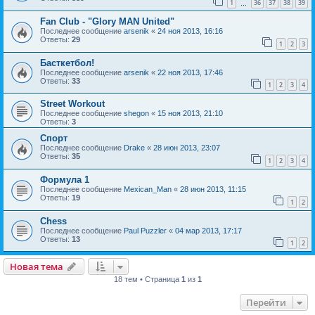
1
36
37
38
39
…
Fan Club - "Glory MAN United"
Последнее сообщение
arsenik
«
24 ноя 2013, 16:16
Ответы:
29
1
2
3
Басткетбол!
Последнее сообщение
arsenik
«
22 ноя 2013, 17:46
Ответы:
33
1
2
3
4
Street Workout
Последнее сообщение
shegon
«
15 ноя 2013, 21:10
Ответы:
3
Спорт
Последнее сообщение
Drake
«
28 июн 2013, 23:07
Ответы:
35
1
2
3
4
Формула 1
Последнее сообщение
Mexican_Man
«
28 июн 2013, 11:15
Ответы:
19
1
2
Chess
Последнее сообщение
Paul Puzzler
«
04 мар 2013, 17:17
Ответы:
13
1
2
Новая тема
18 тем • Страница
1
из
1
Перейти