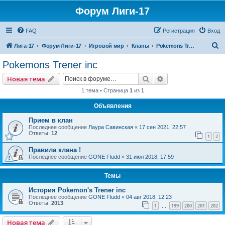
Форум Лиги-17
FAQ
Регистрация
Вход
П
Лига-17
Форум Лиги-17
Игровой мир
Кланы
Pokemons Trener inc
о
Pokemons Trener inc
и
Поиск
Расширенный пои
Новая тема
с
1 тема • Страница
1
из
1
к
Объявления
Прием в клан
Последнее сообщение
Лаура Савинская
«
17 сен 2021, 22:57
Ответы:
12
1
2
Правила клана !
Последнее сообщение
GONE Fludd
«
31 июл 2018, 17:59
Темы
История Pokemon's Trener inc
Последнее сообщение
GONE Fludd
«
04 авг 2018, 12:23
Ответы:
2013
1
199
200
201
202
…
Новая тема