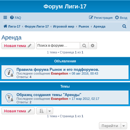
Форум Лиги-17
FAQ
Регистрация
Вход
П
Лига-17
Форум Лиги-17
Игровой мир
Рынок
Аренда
о
Аренда
и
Поиск
Расширенный пои
Новая тема
с
1 тема • Страница
1
из
1
к
Объявления
Правила форума Рынок и его подфорумов.
Последнее сообщение
Evangelion
«
08 авг 2016, 00:43
Ответы:
4
Темы
Образец создания темы "Аренды"
Последнее сообщение
Evangelion
«
17 мар 2012, 02:17
Ответы:
2
Новая тема
1 тема • Страница
1
из
1
Перейти