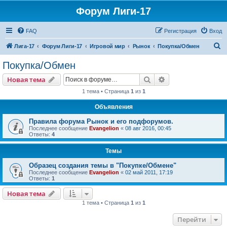
Форум Лиги-17
FAQ
Регистрация
Вход
П
Лига-17
Форум Лиги-17
Игровой мир
Рынок
Покупка/Обмен
о
Покупка/Обмен
и
Поиск
Расширенный пои
Новая тема
с
1 тема • Страница
1
из
1
к
Объявления
Правила форума Рынок и его подфорумов.
Последнее сообщение
Evangelion
«
08 авг 2016, 00:45
Ответы:
4
Темы
Образец создания темы в "Покупке/Обмене"
Последнее сообщение
Evangelion
«
02 май 2011, 17:19
Ответы:
1
Новая тема
1 тема • Страница
1
из
1
Перейти