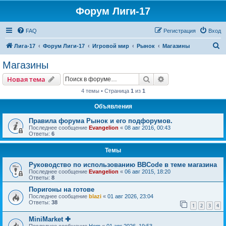
Форум Лиги-17
FAQ
Регистрация
Вход
П
Лига-17
Форум Лиги-17
Игровой мир
Рынок
Магазины
о
Магазины
и
Поиск
Расширенный пои
Новая тема
с
4 темы • Страница
1
из
1
к
Объявления
Правила форума Рынок и его подфорумов.
Последнее сообщение
Evangelion
«
08 авг 2016, 00:43
Ответы:
6
Темы
Руководство по использованию BBCode в теме магазина
Последнее сообщение
Evangelion
«
06 авг 2015, 18:20
Ответы:
8
Поригоны на готове
Последнее сообщение
blazi
«
01 авг 2026, 23:04
Ответы:
38
1
2
3
4
MiniMarket ✚
Последнее сообщение
Hom
«
01 авг 2026, 19:53