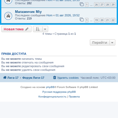
Ответы:
282
1
26
27
28
29
…
Магазинчик Miy
Последнее сообщение
Hom
«
01 авг 2026, 19:52
Ответы:
219
1
19
20
21
22
…
Новая тема
4 темы • Страница
1
из
1
Перейти
ПРАВА ДОСТУПА
Вы
не можете
начинать темы
Вы
не можете
отвечать на сообщения
Вы
не можете
редактировать свои сообщения
Вы
не можете
удалять свои сообщения
Лига-17
Форум Лиги-17
Удалить cookies
Часовой пояс:
UTC+03:00
Создано на основе
phpBB
® Forum Software © phpBB Limited
Русская поддержка phpBB
Конфиденциальность
|
Правила