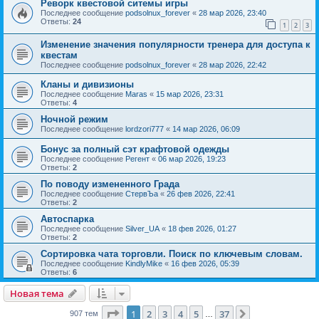
Реворк квестовой ситемы игры
Последнее сообщение
podsolnux_forever
«
28 мар 2026, 23:40
Ответы:
24
1
2
3
Изменение значения популярности тренера для доступа к
квестам
Последнее сообщение
podsolnux_forever
«
28 мар 2026, 22:42
Кланы и дивизионы
Последнее сообщение
Maras
«
15 мар 2026, 23:31
Ответы:
4
Ночной режим
Последнее сообщение
lordzori777
«
14 мар 2026, 06:09
Бонус за полный сэт крафтовой одежды
Последнее сообщение
Регент
«
06 мар 2026, 19:23
Ответы:
2
По поводу измененного Града
Последнее сообщение
СтервЪа
«
26 фев 2026, 22:41
Ответы:
2
Автоспарка
Последнее сообщение
Silver_UA
«
18 фев 2026, 01:27
Ответы:
2
Сортировка чата торговли. Поиск по ключевым словам.
Последнее сообщение
KindlyMike
«
16 фев 2026, 05:39
Ответы:
6
Новая тема
Страница
1
из
37
1
2
3
4
5
37
След.
907 тем
…