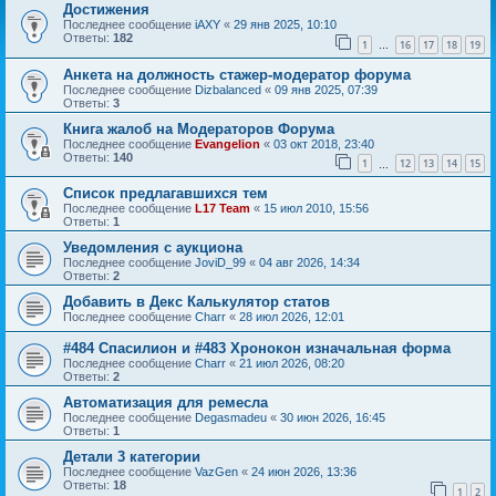
Достижения
Последнее сообщение
iAXY
«
29 янв 2025, 10:10
Ответы:
182
1
16
17
18
19
…
Анкета на должность стажер-модератор форума
Последнее сообщение
Dizbalanced
«
09 янв 2025, 07:39
Ответы:
3
Книга жалоб на Модераторов Форума
Последнее сообщение
Evangelion
«
03 окт 2018, 23:40
Ответы:
140
1
12
13
14
15
…
Список предлагавшихся тем
Последнее сообщение
L17 Team
«
15 июл 2010, 15:56
Ответы:
1
Уведомления с аукциона
Последнее сообщение
JoviD_99
«
04 авг 2026, 14:34
Ответы:
2
Добавить в Декс Калькулятор статов
Последнее сообщение
Charr
«
28 июл 2026, 12:01
#484 Спасилион и #483 Хронокон изначальная форма
Последнее сообщение
Charr
«
21 июл 2026, 08:20
Ответы:
2
Автоматизация для ремесла
Последнее сообщение
Degasmadeu
«
30 июн 2026, 16:45
Ответы:
1
Детали 3 категории
Последнее сообщение
VazGen
«
24 июн 2026, 13:36
Ответы:
18
1
2