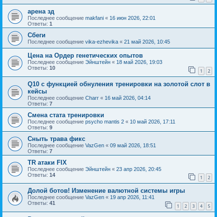
арена зд
Последнее сообщение
makfani
«
16 июн 2026, 22:01
Ответы:
1
Сбеги
Последнее сообщение
vika-ezhevika
«
21 май 2026, 10:45
Цена на Ордер генетических опытов
Последнее сообщение
Эйнштейн
«
18 май 2026, 19:03
Ответы:
10
1
2
Q10 с функцией обнуления тренировки на золотой слот в
кейсы
Последнее сообщение
Charr
«
16 май 2026, 04:14
Ответы:
7
Смена стата тренировки
Последнее сообщение
psycho mantis 2
«
10 май 2026, 17:11
Ответы:
9
Сныть трава фикс
Последнее сообщение
VazGen
«
09 май 2026, 18:51
Ответы:
7
TR атаки FIX
Последнее сообщение
Эйнштейн
«
23 апр 2026, 20:45
Ответы:
14
1
2
Долой ботов! Изменение валютной системы игры
Последнее сообщение
VazGen
«
19 апр 2026, 11:41
Ответы:
41
1
2
3
4
5