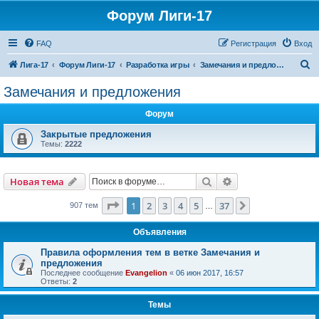
Форум Лиги-17
FAQ
Регистрация
Вход
П
Лига-17
Форум Лиги-17
Разработка игры
Замечания и предложения
о
Замечания и предложения
и
Форум
с
к
Закрытые предложения
Темы:
2222
Поиск
Расширенный пои
Новая тема
Страница
1
из
37
1
2
3
4
5
37
След.
907 тем
…
Объявления
Правила оформления тем в ветке Замечания и
предложения
Последнее сообщение
Evangelion
«
06 июн 2017, 16:57
Ответы:
2
Темы