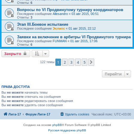
Ответы:
6
Вопросы по VI Продвинутому турниру координаторов
Последнее сообщение
Allesandro
«
03 авг 2015, 00:51
Ответы:
3
Этап III.Боевое испытание
Последнее сообщение
Эклипс
«
01 авг 2015, 22:12
Заявки на включение в арбитры VI Продвинутого турнира
Последнее сообщение
FUNMAN
«
01 авг 2015, 17:06
Ответы:
6
Закрыто
1
2
3
4
5
След.
122 темы
Перейти
ПРАВА ДОСТУПА
Вы
не можете
начинать темы
Вы
не можете
отвечать на сообщения
Вы
не можете
редактировать свои сообщения
Вы
не можете
удалять свои сообщения
Лига-17
Форум Лиги-17
Удалить cookies
Часовой пояс:
UTC+03:00
Создано на основе
phpBB
® Forum Software © phpBB Limited
Русская поддержка phpBB