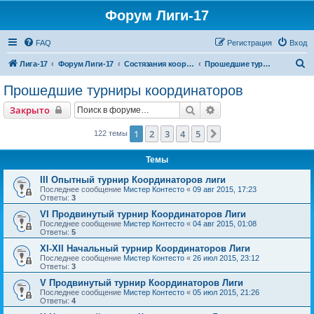
Форум Лиги-17
FAQ
Регистрация
Вход
П
Лига-17
Форум Лиги-17
Состязания координаторов
Прошедшие турниры координаторов
о
Прошедшие турниры координаторов
и
Поиск
Расширенный поиск
Закрыто
с
к
1
2
3
4
5
След.
122 темы
Темы
III Опытный турнир Координаторов лиги
Последнее сообщение
Мистер Контесто
«
09 авг 2015, 17:23
Ответы:
3
VI Продвинутый турнир Координаторов Лиги
Последнее сообщение
Мистер Контесто
«
04 авг 2015, 01:08
Ответы:
5
XI-XII Начальный турнир Координаторов Лиги
Последнее сообщение
Мистер Контесто
«
26 июл 2015, 23:12
Ответы:
3
V Продвинутый турнир Координаторов Лиги
Последнее сообщение
Мистер Контесто
«
05 июл 2015, 21:26
Ответы:
4