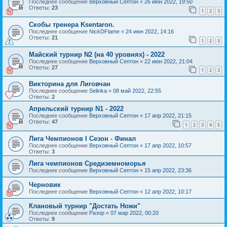
Последнее сообщение
Верховный Септон
«
26 июн 2022, 19:50
Ответы:
23
1
2
3
Скобы тренера Ksentaron.
Последнее сообщение
NickDFlame
«
24 июн 2022, 14:16
Ответы:
21
1
2
3
Майский турнир N2 (на 40 уровнях) - 2022
Последнее сообщение
Верховный Септон
«
22 июн 2022, 21:04
Ответы:
27
1
2
3
Викторина для Лиговчан
Последнее сообщение
Selinka
«
08 май 2022, 22:55
Ответы:
2
Апрельский турнир N1 - 2022
Последнее сообщение
Верховный Септон
«
17 апр 2022, 21:15
Ответы:
47
1
2
3
4
5
Лига Чемпионов I Сезон - Финал
Последнее сообщение
Верховный Септон
«
17 апр 2022, 10:57
Ответы:
3
Лига чемпионов Средиземноморья
Последнее сообщение
Верховный Септон
«
15 апр 2022, 23:36
Черновик
Последнее сообщение
Верховный Септон
«
12 апр 2022, 10:17
Клановый турнир "Достать Ножи"
Последнее сообщение
Разор
«
07 мар 2022, 00:20
Ответы:
9