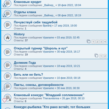
Клановые кредит
Последнее сообщение
_Вайпер_
«
18 фев 2022, 18:04
Отделы клана
Последнее сообщение
_Вайпер_
«
08 фев 2022, 18:19
Почувствуй себя тащумбой
Последнее сообщение
Bpednij
«
17 апр 2019, 19:00
Ответы:
1
History
Последнее сообщение
Vpaname
«
03 апр 2019, 02:45
Ответы:
37
1
2
3
4
Открытый турнир "Шороль и кут"
Последнее сообщение
Vpaname
«
30 мар 2019, 16:17
Ответы:
19
1
2
Должник Года
Последнее сообщение
Vpaname
«
18 мар 2019, 10:21
Ответы:
4
Бить или не бить?
Последнее сообщение
Vpaname
«
10 фев 2019, 00:18
Пакты, союзы, договорённости
Последнее сообщение
Vpaname
«
30 янв 2019, 00:30
Клановый конкурс "Младший соплеменник"
Последнее сообщение
Theravelonna
«
26 дек 2018, 00:10
Ответы:
8
Конкурс-рыбалка "Кто рано встаёт, тот больших