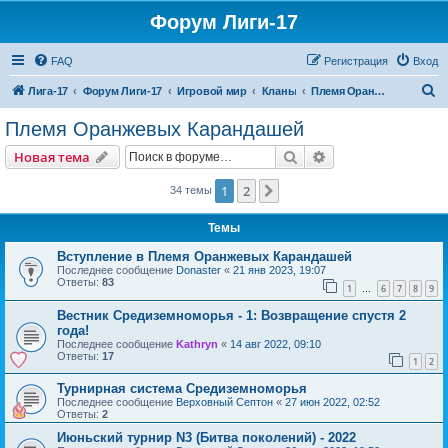
Форум Лиги-17
FAQ
Регистрация
Вход
П
Лига-17
Форум Лиги-17
Игровой мир
Кланы
Племя Оранжевых Карандашей
о
Племя Оранжевых Карандашей
и
Поиск
Расширенный пои
Новая тема
с
к
1
2
След.
34 темы
Темы
Вступление в Племя Оранжевых Карандашей
Последнее сообщение
Donaster
«
21 янв 2023, 19:07
Ответы:
83
1
6
7
8
9
…
Вестник Средиземноморья - 1: Возвращение спустя 2
года!
Последнее сообщение
Kathryn
«
14 авг 2022, 09:10
Ответы:
17
1
2
Турнирная система Средиземноморья
Последнее сообщение
Верховный Септон
«
27 июн 2022, 02:52
Ответы:
2
Июньский турнир N3 (Битва поколений) - 2022