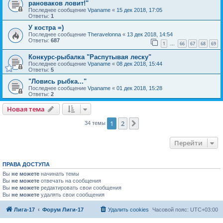
рановаков ловит!"
Последнее сообщение
Vpaname
«
15 дек 2018, 17:05
Ответы:
1
У костра =)
Последнее сообщение
Theravelonna
«
13 дек 2018, 14:54
Ответы:
687
1
66
67
68
69
…
Конкурс-рыбалка "Распутывая леску"
Последнее сообщение
Vpaname
«
08 дек 2018, 15:44
Ответы:
5
"Ловись рыбка..."
Последнее сообщение
Vpaname
«
01 дек 2018, 15:28
Ответы:
2
Новая тема
1
2
След.
34 темы
Перейти
ПРАВА ДОСТУПА
Вы
не можете
начинать темы
Вы
не можете
отвечать на сообщения
Вы
не можете
редактировать свои сообщения
Вы
не можете
удалять свои сообщения
Лига-17
Форум Лиги-17
Удалить cookies
Часовой пояс:
UTC+03:00