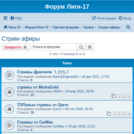
Форум Лиги-17
FAQ
Регистрация
Вход
П
Лига-17
Форум Лиги-17
Прочие форумы
Архив
Стрим-эфиры
о
Стрим-эфиры
и
Поиск
Расширенный поиск
Закрыто
с
8 тем • Страница
1
из
1
к
Темы
Стримы Драгнила ¯\_(ツ)_/¯
Последнее сообщение
NatsuDragneel02
«
28 дек 2021, 17:53
Ответы:
8
стримы от MishaGold
Последнее сообщение
UNNV
«
24 мар 2021, 09:05
Ответы:
25
1
2
3
ТОПовые стримы от Qarro
Последнее сообщение
Qarro
«
03 сен 2020, 20:43
Ответы:
30
1
2
3
4
Стримы от CerMax
Последнее сообщение
CerMax
«
19 авг 2018, 21:22
Ответы:
4