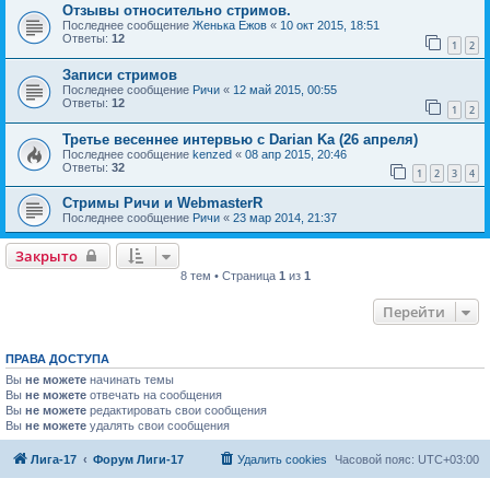
Отзывы относительно стримов.
Последнее сообщение
Женька Ежов
«
10 окт 2015, 18:51
Ответы:
12
1
2
Записи стримов
Последнее сообщение
Ричи
«
12 май 2015, 00:55
Ответы:
12
1
2
Третье весеннее интервью с Darian Ka (26 апреля)
Последнее сообщение
kenzed
«
08 апр 2015, 20:46
Ответы:
32
1
2
3
4
Стримы Ричи и WebmasterR
Последнее сообщение
Ричи
«
23 мар 2014, 21:37
Закрыто
8 тем • Страница
1
из
1
Перейти
ПРАВА ДОСТУПА
Вы
не можете
начинать темы
Вы
не можете
отвечать на сообщения
Вы
не можете
редактировать свои сообщения
Вы
не можете
удалять свои сообщения
Лига-17
Форум Лиги-17
Удалить cookies
Часовой пояс:
UTC+03:00