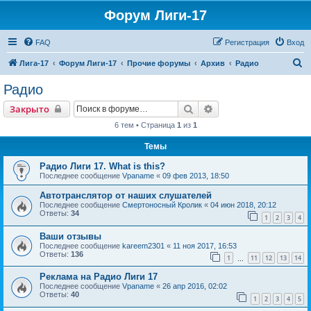
Форум Лиги-17
FAQ
Регистрация
Вход
П
Лига-17
Форум Лиги-17
Прочие форумы
Архив
Радио
о
Радио
и
Поиск
Расширенный поиск
Закрыто
с
6 тем • Страница
1
из
1
к
Темы
Радио Лиги 17. What is this?
Последнее сообщение
Vpaname
«
09 фев 2013, 18:50
Автотранслятор от наших слушателей
Последнее сообщение
Смертоносный Кролик
«
04 июн 2018, 20:12
Ответы:
34
1
2
3
4
Ваши отзывы
Последнее сообщение
kareem2301
«
11 ноя 2017, 16:53
Ответы:
136
1
11
12
13
14
…
Реклама на Радио Лиги 17
Последнее сообщение
Vpaname
«
26 апр 2016, 02:02
Ответы:
40
1
2
3
4
5