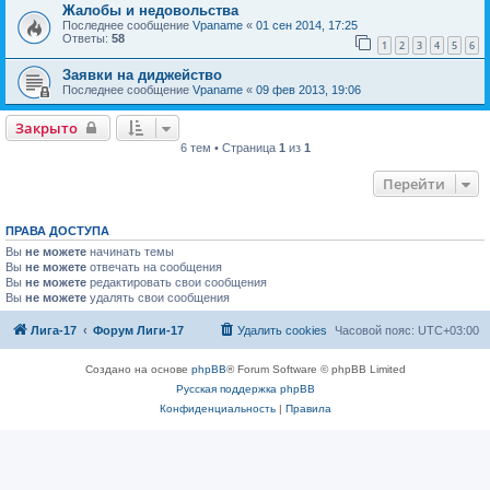
Жалобы и недовольства
Последнее сообщение
Vpaname
«
01 сен 2014, 17:25
Ответы:
58
1
2
3
4
5
6
Заявки на диджейство
Последнее сообщение
Vpaname
«
09 фев 2013, 19:06
Закрыто
6 тем • Страница
1
из
1
Перейти
ПРАВА ДОСТУПА
Вы
не можете
начинать темы
Вы
не можете
отвечать на сообщения
Вы
не можете
редактировать свои сообщения
Вы
не можете
удалять свои сообщения
Лига-17
Форум Лиги-17
Удалить cookies
Часовой пояс:
UTC+03:00
Создано на основе
phpBB
® Forum Software © phpBB Limited
Русская поддержка phpBB
Конфиденциальность
|
Правила