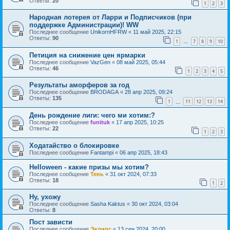
Ответы:
20
1
2
3
Народная лотерея от Ларри и Подписчиков (при
поддержке Администрации)! WW
Последнее сообщение
UnikornHFRW
«
11 май 2025, 22:15
Ответы:
90
1
7
8
9
10
…
Петиция на снижение цен ярмарки
Последнее сообщение
VazGen
«
08 май 2025, 05:44
Ответы:
46
1
2
3
4
5
Результаты аморферов за год
Последнее сообщение
BRODAGA
«
28 апр 2025, 09:24
Ответы:
135
1
11
12
13
14
…
День рождение лиги: чего ми хотим:?
Последнее сообщение
funituk
«
17 апр 2025, 10:25
Ответы:
22
1
2
3
Ходатайство о блокировке
Последнее сообщение
Fantampi
«
06 апр 2025, 18:43
Helloween - какие призы мы хотим?
Последнее сообщение
Тень
«
31 окт 2024, 07:33
Ответы:
18
1
2
Ну, ухожу
Последнее сообщение
Sasha Kaktus
«
30 окт 2024, 03:04
Ответы:
8
Пост зависти
Последнее сообщение
Эклипс
«
13 сен 2024, 20:00