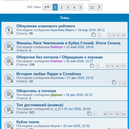
Страница
1
из
22
1
2
3
4
5
22
След.
542 темы
…
Темы
Обнуление кланового рейтинга
Последнее сообщение
Королева Марго
«
19 мар 2019, 00:11
Ответы:
95
1
7
8
9
10
…
Финалы Лиги Чемпионов и Кубка Стихий. Итоги Сезона
Последнее сообщение
Kathryn
«
12 май 2026, 18:05
Ответы:
5
Оборотни без погонов / Обращение к игрокам
Последнее сообщение
Kathryn
«
02 янв 2026, 10:17
Ответы:
106
1
8
9
10
11
…
История любви Ларри и Солейона
Последнее сообщение
kirymkaa
«
27 дек 2025, 10:22
Ответы:
10
1
2
Оборотень в погонах
Последнее сообщение
Дариан
«
18 дек 2025, 02:23
Ответы:
2
Топ достижений (ачивок)
Последнее сообщение
G_a_D
«
01 окт 2025, 10:59
Ответы:
921
1
90
91
92
93
…
Кубок гнили
Последнее сообщение
Изуна
«
18 сен 2025, 22:32