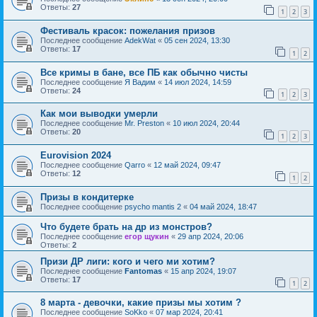
Ответы:
27
1
2
3
Фестиваль красок: пожелания призов
Последнее сообщение
AdekWat
«
05 сен 2024, 13:30
Ответы:
17
1
2
Все кримы в бане, все ПБ как обычно чисты
Последнее сообщение
Я Вадим
«
14 июл 2024, 14:59
Ответы:
24
1
2
3
Как мои выводки умерли
Последнее сообщение
Mr. Preston
«
10 июл 2024, 20:44
Ответы:
20
1
2
3
Eurovision 2024
Последнее сообщение
Qarro
«
12 май 2024, 09:47
Ответы:
12
1
2
Призы в кондитерке
Последнее сообщение
psycho mantis 2
«
04 май 2024, 18:47
Что будете брать на др из монстров?
Последнее сообщение
егор щукин
«
29 апр 2024, 20:06
Ответы:
2
Призи ДР лиги: кого и чего ми хотим?
Последнее сообщение
Fantomas
«
15 апр 2024, 19:07
Ответы:
17
1
2
8 марта - девочки, какие призы мы хотим ?
Последнее сообщение
SoKko
«
07 мар 2024, 20:41