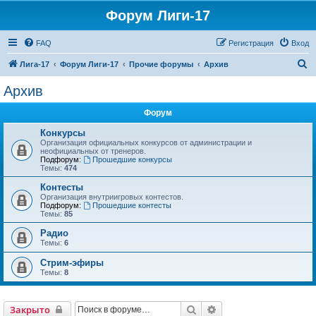
Форум Лиги-17
FAQ
Регистрация
Вход
П
Лига-17
Форум Лиги-17
Прочие форумы
Архив
о
Архив
и
Форум
с
к
Конкурсы
Организация официальных конкурсов от администрации и
неофициальных от тренеров.
Подфорум:
Прошедшие конкурсы
Темы:
474
Контесты
Организация внутриигровых контестов.
Подфорум:
Прошедшие контесты
Темы:
85
Радио
Темы:
6
Стрим-эфиры
Темы:
8
Поиск
Расширенный поиск
Закрыто