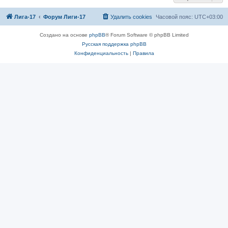
Лига-17
Форум Лиги-17
Удалить cookies
Часовой пояс:
UTC+03:00
Создано на основе
phpBB
® Forum Software © phpBB Limited
Русская поддержка phpBB
Конфиденциальность
|
Правила