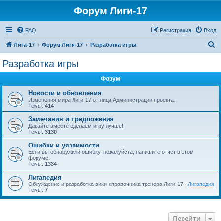
Форум Лиги-17
FAQ
Регистрация
Вход
П
Лига-17
Форум Лиги-17
Разработка игры
о
Разработка игры
и
Форум
с
к
Новости и обновления
Изменения мира Лиги-17 от лица Администрации проекта.
Темы:
414
Замечания и предложения
Давайте вместе сделаем игру лучше!
Темы:
3130
Ошибки и уязвимости
Если вы обнаружили ошибку, пожалуйста, напишите отчет в этом
форуме.
Темы:
1334
Лигапедия
Обсуждение и разработка вики-справочника тренера Лиги-17 -
Лигапедия
Темы:
7
Перейти