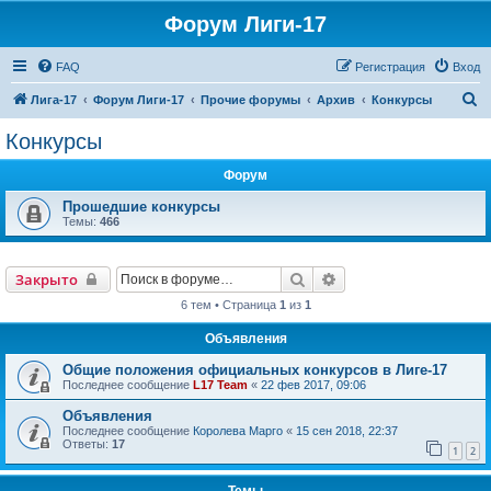
Форум Лиги-17
FAQ
Регистрация
Вход
П
Лига-17
Форум Лиги-17
Прочие форумы
Архив
Конкурсы
о
Конкурсы
и
Форум
с
к
Прошедшие конкурсы
Темы:
466
Поиск
Расширенный поиск
Закрыто
6 тем • Страница
1
из
1
Объявления
Общие положения официальных конкурсов в Лиге-17
Последнее сообщение
L17 Team
«
22 фев 2017, 09:06
Объявления
Последнее сообщение
Королева Марго
«
15 сен 2018, 22:37
Ответы:
17
1
2
Темы