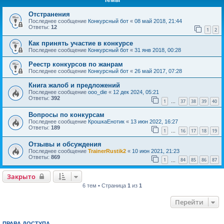
Отстранения
Последнее сообщение
Конкурсный бот
«
08 май 2018, 21:44
Ответы:
12
1
2
Как принять участие в конкурсе
Последнее сообщение
Конкурсный бот
«
31 янв 2018, 00:28
Реестр конкурсов по жанрам
Последнее сообщение
Конкурсный бот
«
26 май 2017, 07:28
Книга жалоб и предложений
Последнее сообщение
ooo_die
«
12 дек 2024, 05:21
Ответы:
392
1
37
38
39
40
…
Вопросы по конкурсам
Последнее сообщение
КрошкаЕнотик
«
13 июн 2022, 16:27
Ответы:
189
1
16
17
18
19
…
Отзывы и обсуждения
Последнее сообщение
TrainerRustik2
«
10 июн 2021, 21:23
Ответы:
869
1
84
85
86
87
…
Закрыто
6 тем • Страница
1
из
1
Перейти
ПРАВА ДОСТУПА