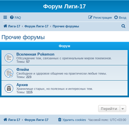
Форум Лиги-17
FAQ
Регистрация
Вход
П
Лига-17
Форум Лиги-17
Прочие форумы
о
Прочие форумы
и
Форум
с
к
Вселенная Pokemon
Обсуждение тем, связанных с оригинальным миром покемонов.
Темы:
57
Флейм
Свободное и здоровое общение на практически любые темы.
Темы:
223
Архив
Хранилище старых, но полезных и интересных тем.
Темы:
1115
Перейти
Лига-17
Форум Лиги-17
Удалить cookies
Часовой пояс:
UTC+03:00