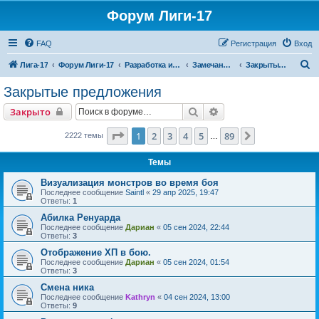
Форум Лиги-17
FAQ
Регистрация
Вход
П
Лига-17
Форум Лиги-17
Разработка игры
Замечания и предложения
Закрытые предложения
о
Закрытые предложения
и
Поиск
Расширенный поиск
Закрыто
с
к
Страница
1
из
89
1
2
3
4
5
89
След.
2222 темы
…
Темы
Визуализация монстров во время боя
Последнее сообщение
Saintl
«
29 апр 2025, 19:47
Ответы:
1
Абилка Ренуарда
Последнее сообщение
Дариан
«
05 сен 2024, 22:44
Ответы:
3
Отображение ХП в бою.
Последнее сообщение
Дариан
«
05 сен 2024, 01:54
Ответы:
3
Смена ника
Последнее сообщение
Kathryn
«
04 сен 2024, 13:00
Ответы:
9