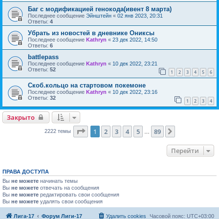
Баг с модификацией генокода(ивент 8 марта)
Последнее сообщение
Эйнштейн
«
02 янв 2023, 20:31
Ответы:
4
Убрать из новостей в дневнике Ониксы
Последнее сообщение
Kathryn
«
23 дек 2022, 14:50
Ответы:
6
battlepass
Последнее сообщение
Kathryn
«
10 дек 2022, 23:21
Ответы:
52
1
2
3
4
5
6
Скоб.кольцо на стартовом покемоне
Последнее сообщение
Kathryn
«
10 дек 2022, 23:16
Ответы:
32
1
2
3
4
Закрыто
Страница
1
из
89
1
2
3
4
5
89
След.
2222 темы
…
Перейти
ПРАВА ДОСТУПА
Вы
не можете
начинать темы
Вы
не можете
отвечать на сообщения
Вы
не можете
редактировать свои сообщения
Вы
не можете
удалять свои сообщения
Лига-17
Форум Лиги-17
Удалить cookies
Часовой пояс:
UTC+03:00