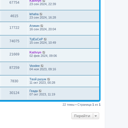
Kathryn
67754
23 сен 2024, 22:39
lehaha
4615
23 сен 2024, 16:28
Атикин
17722
16 сен 2024, 20:04
TpEuCeP
74075
15 сен 2024, 10:49
Kathryn
21669
02 фев 2024, 09:06
Voodee
87259
04 ноя 2023, 09:16
Твой разум
7830
11 окт 2023, 00:28
Геада
30124
07 окт 2023, 11:19
22 темы • Страница
1
из
1
Перейти