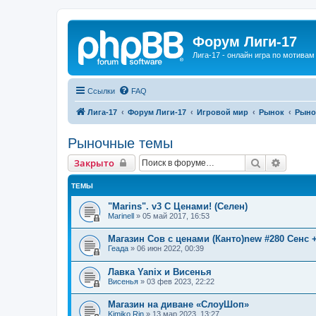
Форум Лиги-17
Лига-17 - онлайн игра по мотива
Ссылки
FAQ
Лига-17
Форум Лиги-17
Игровой мир
Рынок
Рыно
Рыночные темы
Поиск
Расшир
Закрыто
ТЕМЫ
"Marins". v3 С Ценами! (Селен)
Marinell
»
05 май 2017, 16:53
Магазин Сов с ценами (Канто)new #280 Сенс 
Геада
»
06 июн 2022, 00:39
Лавка Yanix и Висенья
Висенья
»
03 фев 2023, 22:22
Магазин на диване «СлоуШоп»
Kimiko Rin
»
13 мар 2023, 13:27