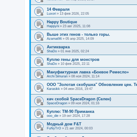
14 Февраля
Luxori
»
13 фев 2026, 22:05
Happy Boutique
Happyni
»
23 авг 2025, 11:08
Выше этих генов - только горы.
Azamat96
»
05 апр 2025, 14:09
Антикварка
ShaDo
»
01 янв 2025, 02:24
Куплю гены для монстров
ShaDo
»
10 фев 2025, 22:11
Мануфактурная лавка «Боевое Ремесло»
Archi Simuran
»
08 ноя 2024, 11:14
ООО "Золотая скобушка" Обновление цен. Т
Karasikk
»
04 июн 2016, 19:47
кач скобой SpaceDragon (Селен)
SpaceDragon
»
09 ноя 2024, 01:16
Куплю: ТМ-90 Приманка
ooo_die
»
19 окт 2024, 17:28
Модный дом F&T
FuNyTrO
»
21 авг 2024, 00:03