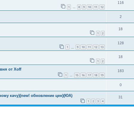
116
1
8
9
10
11
12
…
2
18
1
2
128
1
9
10
11
12
13
…
18
1
2
вня от Xoff
183
1
15
16
17
18
19
…
0
ному качу)(new! обновление цен)(ЮА)
31
1
2
3
4