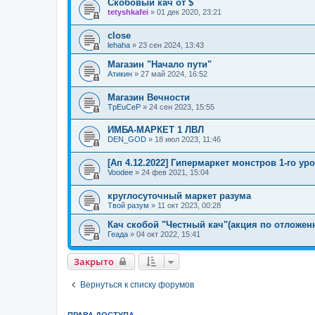
Cкобовый кач от $
tetyshkafei
»
01 дек 2020, 23:21
close
lehaha
»
23 сен 2024, 13:43
Магазин "Начало пути"
Атикин
»
27 май 2024, 16:52
Магазин Вечности
TpEuCeP
»
24 сен 2023, 15:55
ИМБА-МАРКЕТ 1 ЛВЛ
DEN_GOD
»
18 июл 2023, 11:46
[Ап 4.12.2022] Гипермаркет монстров 1-го уро
Voodee
»
24 фев 2021, 15:04
круглосуточный маркет разума
Твой разум
»
11 окт 2023, 00:28
Кач скобой "Честный кач"(акция по отложен
Геада
»
04 окт 2022, 15:41
Закрыто
Вернуться к списку форумов