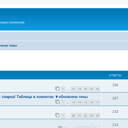
м мира покемонов.
чные темы
енный поиск
ОТВЕТЫ
156
1
12
13
14
15
16
…
+ спарка! Таблица в коментах 🔽обновляю гены
167
1
13
14
15
16
17
…
232
1
20
21
22
23
24
…
114