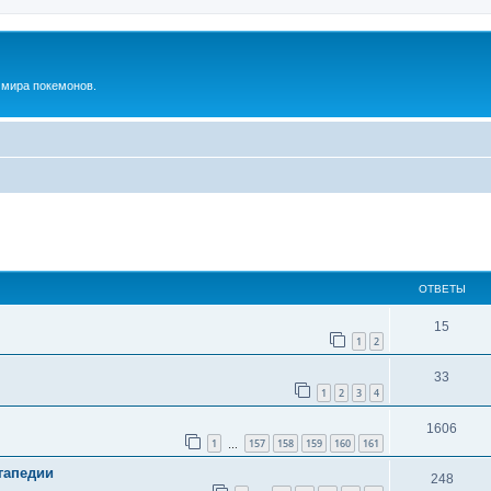
м мира покемонов.
ширенный поиск
ОТВЕТЫ
15
1
2
33
1
2
3
4
1606
1
157
158
159
160
161
…
гапедии
248