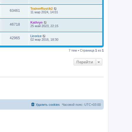
TrainerRustik2
63461
11 мар 2024, 14:01
Kathryn
46718
25 май 2023, 22:15
Licorice
42965
02 мар 2016, 18:30
7 тем • Страница
1
из
1
Перейти
Удалить cookies
Часовой пояс:
UTC+03:00