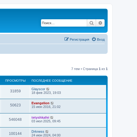
Поиск
Расширенный по
Регистрация
Вход
7 тем • Страница
1
из
1
ПРОСМОТРЫ
ПОСЛЕДНЕЕ СООБЩЕНИЕ
Glayscor
31859
18 фев 2023, 19:03
Evangelion
50623
15 июн 2016, 21:02
tetyshkafei
546048
03 июл 2025, 09:45
Drkness
100144
24 июн 2024, 04:00