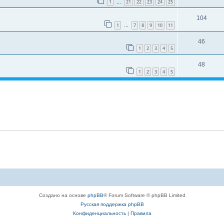
1
21
22
23
24
25
…
104
1
7
8
9
10
11
…
46
1
2
3
4
5
48
1
2
3
4
5
Создано на основе
phpBB
® Forum Software © phpBB Limited
Русская поддержка phpBB
Конфиденциальность
|
Правила