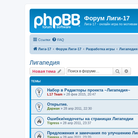
Форум Лиги-17
Лига-17 - онлайн игра по мотива
Ссылки
FAQ
Лига-17
Форум Лиги-17
Разработка игры
Лигапедия
Лигапедия
Поиск
Рас
Новая тема
ТЕМЫ
Набор в Редакторы проекта ~Лигапедия~
L17 Team
»
28 фев 2015, 20:47
Открытие.
Дариан
»
28 апр 2011, 22:30
Ошибки/недочеты на страницах Лигапедии
Tigress
»
28 апр 2011, 23:37
Предложения и замечания по улучшению Ли
Tigress
»
28 апр 2011, 23:20